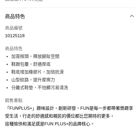
付款方式
商品特色
信用卡一次付款
商品編號
超商取貨付款
10125118
LINE Pay
商品特色
Apple Pay
加寬楦頭，釋放腳趾空間
鞋跟包覆，舒適厚底
街口支付
鞋底增加橡膠片，加倍抗滑
悠遊付
山型紋路，提升摩擦力
分離式鞋墊，不怕髒污易清洗
Google Pay
銷售重點
AFTEE先享後付
「FUNPLUS+」趣味設計，創新研發，FUN是每一步都帶著樂趣享
相關說明
受生活，行走的舒適感和親民的價位都比您期待的更多，
【關於「AFTEE先享後付」】
ATM付款
AFTEE先享後付是「在收到商品之後才付款」的支付方式。 讓您購物簡單
這種愉快和滿足感是FUN PLUS+的品牌核心。
便利好安心！
１．簡單：不需註冊會員、不需綁卡、不需儲值。
運送方式
２．便利：只要手機號碼，簡訊認證，即可結帳。