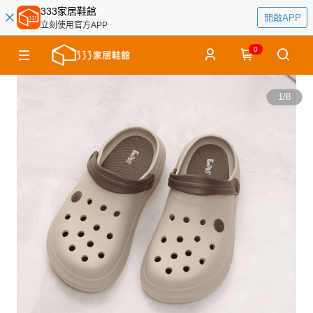
333家居鞋館
開啟APP
立刻使用官方APP
0
1
/
8