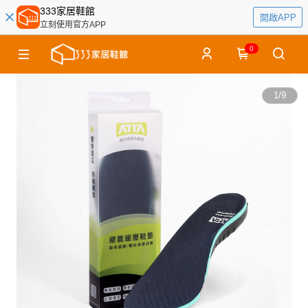
333家居鞋館
開啟APP
立刻使用官方APP
0
1
/
9