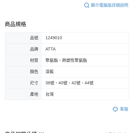
顯示電腦版詳細說明
商品規格
品號
1249010
品牌
ATTA
材質
聚氨酯、熱塑性聚氨酯
顏色
深藍
尺寸
38號、40號、42號、44號
產地
台灣
客服