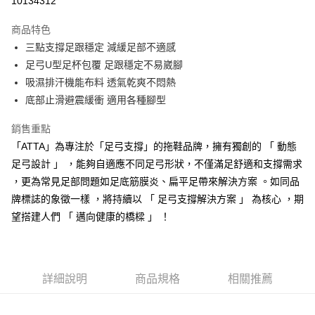
10134312
LINE Pay
商品特色
Apple Pay
三點支撐足跟穩定 減緩足部不適感
足弓U型足杯包覆 足跟穩定不易崴腳
街口支付
吸濕排汗機能布料 透氣乾爽不悶熱
悠遊付
底部止滑避震緩衝 適用各種腳型
Google Pay
銷售重點
「ATTA」為專注於「足弓支撐」的拖鞋品牌，擁有獨創的 「 動態
AFTEE先享後付
足弓設計 」 ，能夠自適應不同足弓形狀，不僅滿足舒適和支撐需求
相關說明
，更為常見足部問題如足底筋膜炎、扁平足帶來解決方案 。如同品
【關於「AFTEE先享後付」】
ATM付款
AFTEE先享後付是「在收到商品之後才付款」的支付方式。 讓您購物簡單
牌標誌的象徵一樣 ，將持續以 「 足弓支撐解決方案 」 為核心 ，期
便利好安心！
望搭建人們 「 邁向健康的橋樑 」 ！
１．簡單：不需註冊會員、不需綁卡、不需儲值。
運送方式
２．便利：只要手機號碼，簡訊認證，即可結帳。
３．安心：先確認商品／服務後，再付款。
全家取貨付款
每筆NT$80，滿NT$490(含以上)免運費
【「AFTEE先享後付」結帳流程】
詳細說明
商品規格
相關推薦
１．於結帳方式選擇「AFTEE先享後付」後，將跳轉至「AFTEE先享後付」
付款後 全家取貨
結帳頁面，進行簡訊認證並確認金額後，即可完成結帳。
２．訂單成立數日內，您將收到繳費通知簡訊。
每筆NT$80，滿NT$490(含以上)免運費