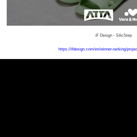
iF Design - SilicStep
https://ifdesign.com/en/winner-ranking/proje