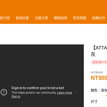
排行榜
會員好康
主題文章
購物說明
常見問題
採購合作
【ATT
灰
超取滿NT$
NT$699
NT$5
顏色：深
尺寸