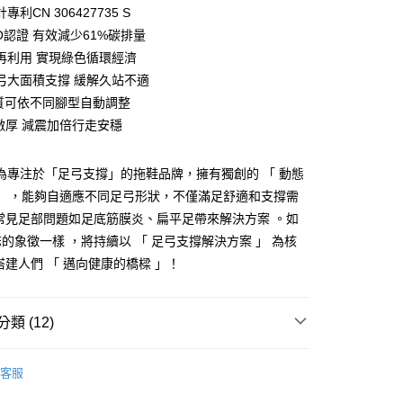
專利CN 306427735 S
O認證 有效減少61%碳排量
再利用 實現綠色循環經濟
弓大面積支撐 緩解久站不適
質可依不同腳型自動調整
y
m激厚 減震加倍行走安穩
享後付
」為專注於「足弓支撐」的拖鞋品牌，擁有獨創的 「 動態
FTEE先享後付」】
」 ，能夠自適應不同足弓形狀，不僅滿足舒適和支撐需
先享後付是「在收到商品之後才付款」的支付方式。 讓您購物簡單
常見足部問題如足底筋膜炎、扁平足帶來解決方案 。如
心！
：不需註冊會員、不需綁卡、不需儲值。
的象徵一樣 ，將持續以 「 足弓支撐解決方案 」 為核
：只要手機號碼，簡訊認證，即可結帳。
搭建人們 「 邁向健康的橋樑 」！
：先確認商品／服務後，再付款。
付款
EE先享後付」結帳流程】
0，滿NT$490(含以上)免運費
方式選擇「AFTEE先享後付」後，將跳轉至「AFTEE先享後
類 (12)
頁面，進行簡訊認證並確認金額後，即可完成結帳。
家取貨
成立數日內，您將收到繳費通知簡訊。
 】邁向健康的橋樑
費通知簡訊後14天內，點擊此簡訊中的連結，可透過四大超商
客服
0，滿NT$490(含以上)免運費
網路銀行／等多元方式進行付款，方視為交易完成。
所分類
室外┃休閒穿搭
：結帳手續完成當下不需立刻繳費，但若您需要取消訂單，請聯