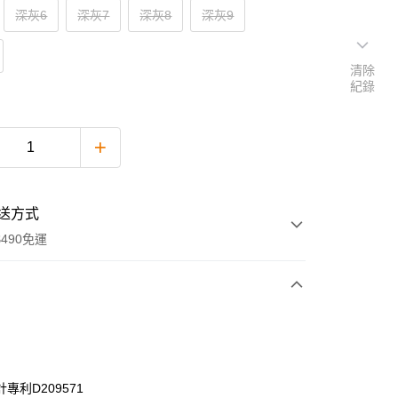
深灰6
深灰7
深灰8
深灰9
清除
紀錄
送方式
490免運
次付款
付款
專利D209571