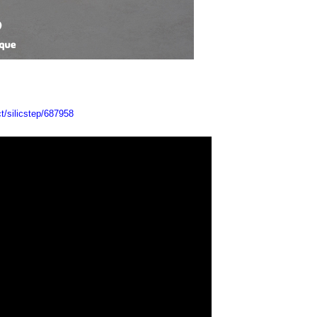
ct/silicstep/687958