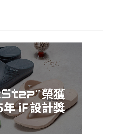
付款
所分類
辦公┃舒適緩壓
的店家。未經商家同意取消之訂單仍視為有效，需透過AFTEE
繳納相關費用。
0，滿NT$490(含以上)免運費
灣製造
否成功請以「AFTEE先享後付 」之結帳頁面顯示為準，若有關於
功／繳費後需取消欲退款等相關疑問，請聯繫「AFTEE先享後
11取貨
所分類
室內┃舒適居家
援中心」
https://netprotections.freshdesk.com/support/home
0，滿NT$490(含以上)免運費
搜 —
四季皆宜⛅
項】
恩沛科技股份有限公司提供之「AFTEE先享後付」服務完成之
搜 —
EVA┃ㄉㄨㄢㄉㄨㄢ好腳感
依本服務之必要範圍內提供個人資料，並將交易相關給付款項請
0，滿NT$490(含以上)免運費
讓予恩沛科技股份有限公司。
搜 —
情侶款┃一起甜蜜蜜
個人資料處理事宜，請瀏覽以下網址：
搜 —
大腳丫┃大碼輕鬆購
ee.tw/terms/#terms3
50，滿NT$800(含以上)免運費
年的使用者請事先徵得法定代理人或監護人之同意方可使用
善🐶 | 無毒商品】
E先享後付」，若未經同意申辦者引起之損失，本公司不負相關責
查看運費
、紅點設計獎🌱SilicStep永續環保
AFTEE先享後付」時，將依據個別帳號之用戶狀況，依本公司
核予不同之上限額度；若仍有額度不足之情形，本公司將視審查
高
用戶進行身份認證。
一人註冊多個帳號或使用他人資訊註冊。若發現惡意使用之情
科技股份有限公司將有權停止該用戶之使用額度並採取法律行