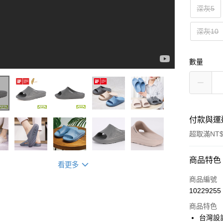
深灰5
深灰10
數量
付款與運
超取滿NT$
付款方式
商品特色
看更多
信用卡一
商品編號
10229255
超商取貨
商品特色
LINE Pay
台灣設計