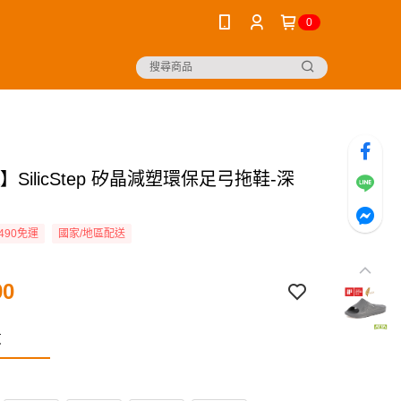
0
A】SilicStep 矽晶減塑環保足弓拖鞋-深
490免運
國家/地區配送
90
灰