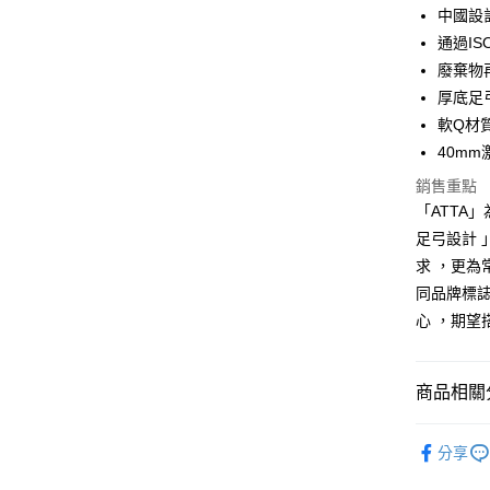
中國設計
Apple Pay
通過IS
街口支付
廢棄物
厚底足
悠遊付
軟Q材
Google Pa
40m
AFTEE先
銷售重點
相關說明
「ATTA
【關於「A
足弓設計 
ATM付款
AFTEE
求 ，更為
便利好安
１．簡單
同品牌標誌
２．便利
運送方式
心 ，期望
３．安心
全家取貨
【「AFT
每筆NT$8
１．於結帳
商品相關分
付」結帳
付款後 全
２．訂單
【 ATTA
３．收到繳
分享
每筆NT$8
／ATM／
▷空間/場
※ 請注意