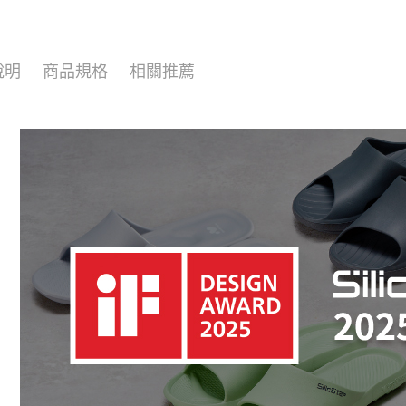
7-11取貨
▷空間/場
絡購買商品
先享後付
每筆NT$8
▷MIT台
※ 交易是
是否繳費成
付款後 7-
說明
商品規格
相關推薦
▷空間/場
付客戶支
每筆NT$8
— 季節快
【注意事
宅配
１．透過由
— 材質快
交易，需
每筆NT$8
求債權轉
— 對象快
２．關於
離島宅配
— 對象快
https://aft
每筆NT$1
３．未成
【🐱寵物友
「AFTE
港澳地區
任。
📣榮獲iF
４．使用「
即時審查
▷厚底增
結果請求
５．嚴禁
形，恩沛
動。