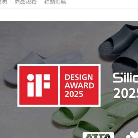
說明
商品規格
相關推薦
▷空間/場
付客戶支
每筆NT$8
— 季節快
【注意事
宅配
１．透過由
— 材質快
交易，需
每筆NT$8
求債權轉
— 對象快
２．關於
離島宅配
— 對象快
https://aft
每筆NT$1
３．未成
【🐱寵物友
「AFTE
港澳地區
任。
📣榮獲iF
４．使用「
即時審查
▷厚底增
結果請求
５．嚴禁
形，恩沛
動。