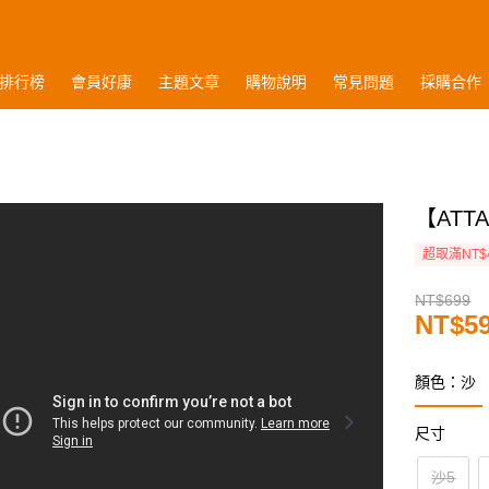
排行榜
會員好康
主題文章
購物說明
常見問題
採購合作
【ATT
超取滿NT$
NT$699
NT$5
顏色：沙
尺寸
沙5