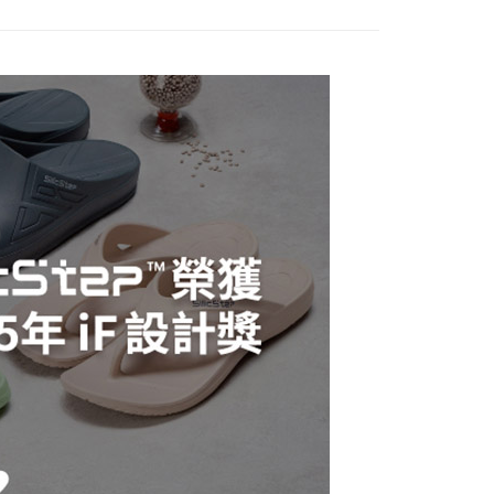
所分類
室內┃舒適居家
援中心」
https://netprotections.freshdesk.com/support/home
0，滿NT$490(含以上)免運費
搜 —
四季皆宜⛅
項】
恩沛科技股份有限公司提供之「AFTEE先享後付」服務完成之
搜 —
EVA┃ㄉㄨㄢㄉㄨㄢ好腳感
依本服務之必要範圍內提供個人資料，並將交易相關給付款項請
0，滿NT$490(含以上)免運費
讓予恩沛科技股份有限公司。
搜 —
情侶款┃一起甜蜜蜜
個人資料處理事宜，請瀏覽以下網址：
搜 —
大腳丫┃大碼輕鬆購
ee.tw/terms/#terms3
50，滿NT$800(含以上)免運費
年的使用者請事先徵得法定代理人或監護人之同意方可使用
善🐶 | 無毒商品】
E先享後付」，若未經同意申辦者引起之損失，本公司不負相關責
查看運費
、紅點設計獎🌱SilicStep永續環保
AFTEE先享後付」時，將依據個別帳號之用戶狀況，依本公司
核予不同之上限額度；若仍有額度不足之情形，本公司將視審查
高
用戶進行身份認證。
一人註冊多個帳號或使用他人資訊註冊。若發現惡意使用之情
科技股份有限公司將有權停止該用戶之使用額度並採取法律行