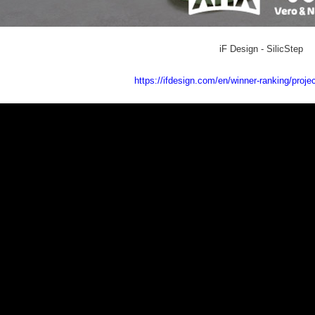
iF Design - SilicStep
https://ifdesign.com/en/winner-ranking/proje