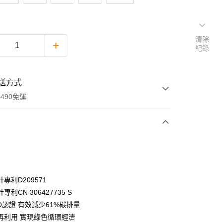
清除
紀錄
送方式
490免運
次付款
付款
專利D209571
專利CN 306427735 S
O認證 有效減少61%碳排量
再利用 實現綠色循環經濟