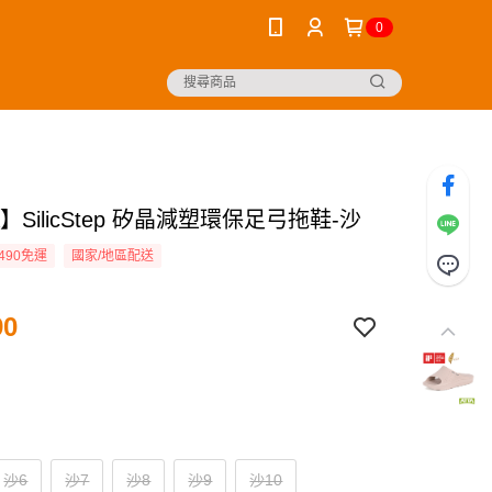
0
A】SilicStep 矽晶減塑環保足弓拖鞋-沙
490免運
國家/地區配送
90
沙6
沙7
沙8
沙9
沙10