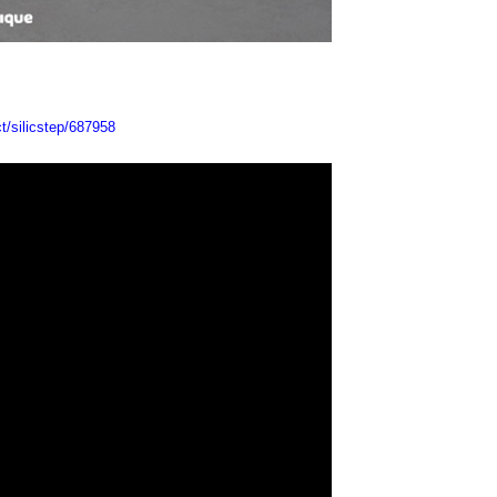
ct/silicstep/687958