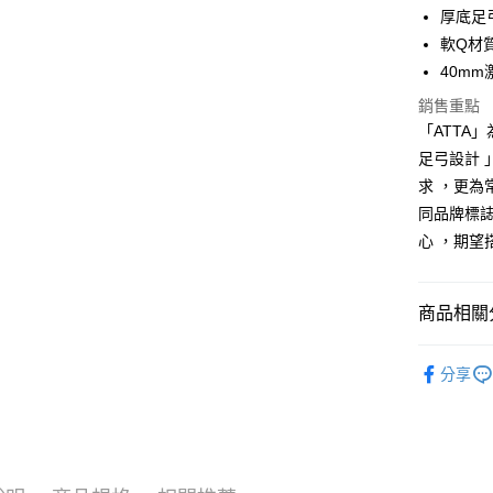
厚底足
悠遊付
軟Q材
Google Pa
40m
AFTEE先
銷售重點
相關說明
「ATTA
【關於「A
足弓設計 
ATM付款
AFTEE
求 ，更為
便利好安
１．簡單
同品牌標誌
２．便利
運送方式
心 ，期望
３．安心
全家取貨
【「AFT
每筆NT$8
１．於結帳
商品相關分
付」結帳
付款後 全
２．訂單
【 ATTA
３．收到繳
分享
每筆NT$8
／ATM／
▷空間/場
※ 請注意
7-11取貨
▷空間/場
絡購買商品
先享後付
每筆NT$8
▷MIT台
※ 交易是
是否繳費成
付款後 7-