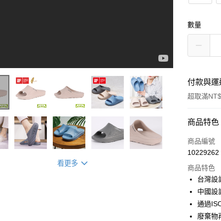
數量
付款與運
超取滿NT$
付款方式
商品特色
信用卡一
商品編號
10229262
超商取貨
看更多
商品特色
LINE Pay
台灣設計
中國設計
Apple Pay
通過IS
街口支付
廢棄物