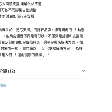
弓大面積支撐 緩解久站不適
質可依不同腳型自動調整
y
m激厚 減震加倍行走安穩
享後付
」為專注於「足弓支撐」的拖鞋品牌，擁有獨創的 「 動態
FTEE先享後付」】
」 ，能夠自適應不同足弓形狀，不僅滿足舒適和支撐需
先享後付是「在收到商品之後才付款」的支付方式。 讓您購物簡單
常見足部問題如足底筋膜炎、扁平足帶來解決方案 。如
心！
：不需註冊會員、不需綁卡、不需儲值。
的象徵一樣 ，將持續以 「 足弓支撐解決方案 」 為核
：只要手機號碼，簡訊認證，即可結帳。
搭建人們 「 邁向健康的橋樑 」！
：先確認商品／服務後，再付款。
付款
EE先享後付」結帳流程】
0，滿NT$490(含以上)免運費
方式選擇「AFTEE先享後付」後，將跳轉至「AFTEE先享後
類 (12)
頁面，進行簡訊認證並確認金額後，即可完成結帳。
家取貨
成立數日內，您將收到繳費通知簡訊。
 】邁向健康的橋樑
費通知簡訊後14天內，點擊此簡訊中的連結，可透過四大超商
客服
0，滿NT$490(含以上)免運費
網路銀行／等多元方式進行付款，方視為交易完成。
所分類
室外┃休閒穿搭
：結帳手續完成當下不需立刻繳費，但若您需要取消訂單，請聯
付款
所分類
辦公┃舒適緩壓
的店家。未經商家同意取消之訂單仍視為有效，需透過AFTEE
繳納相關費用。
0，滿NT$490(含以上)免運費
灣製造
否成功請以「AFTEE先享後付 」之結帳頁面顯示為準，若有關於
功／繳費後需取消欲退款等相關疑問，請聯繫「AFTEE先享後
11取貨