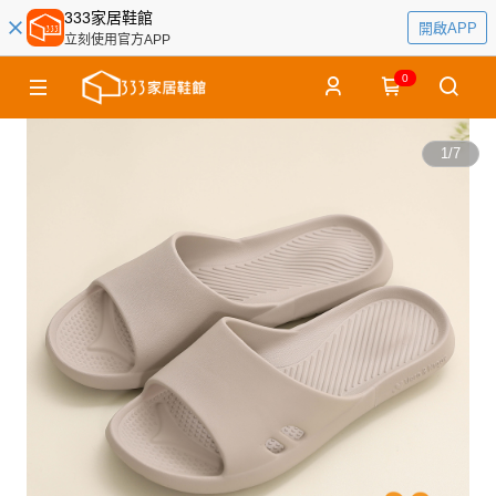
333家居鞋館
開啟APP
立刻使用官方APP
0
1
/
7