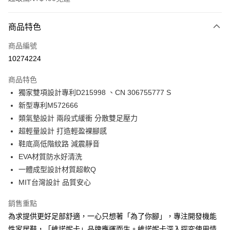
付款方式
商品特色
信用卡一次付款
商品編號
超商取貨付款
10274224
LINE Pay
商品特色
Apple Pay
獨家雙項設計專利D215998 、CN 306755777 S
新型專利M572666
街口支付
類氣墊設計 兩段式緩衝 分散雙足壓力
悠遊付
超輕量設計 打造輕盈裸腳感
鞋底高低階紋路 減震靜音
Google Pay
EVA材質防水好清洗
AFTEE先享後付
一體成型設計材質超軟Q
相關說明
MIT台灣設計 品質安心
【關於「AFTEE先享後付」】
ATM付款
AFTEE先享後付是「在收到商品之後才付款」的支付方式。 讓您購物簡單
銷售重點
便利好安心！
為求提供更好足部舒適，一心只想著「為了你腳」，專注開發機能
１．簡單：不需註冊會員、不需綁卡、不需儲值。
運送方式
２．便利：只要手機號碼，簡訊認證，即可結帳。
性家居鞋，「維諾妮卡」品牌應運而生。維諾妮卡深入探究使用情