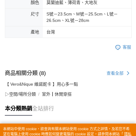
顏色
莫蘭迪藍、薄荷青、大地灰
尺寸
S號－23.5cm、M號－25.5cm、L號－
26.5cm、XL號－28cm
產地
台灣
客服
商品相關分類 (8)
查看全部
【 Vero&Nique 維諾妮卡 】用心多一點
▷空間/場所分類
室外┃休閒穿搭
本分類熱銷
全站排行
本網站中使用 cookie，欲查詢有關本網站使用 cookie 方式之詳情，及若您不希
熱門標籤
望在電腦上使用 cookie 時應如何變更電腦的 cookie 設定，請參閱本網站「
隱私