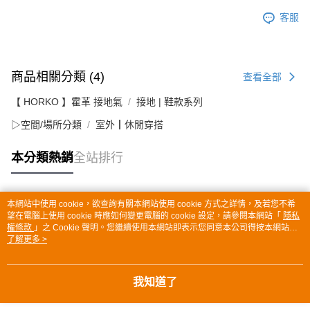
客服
商品相關分類 (4)
查看全部
【 HORKO 】霍革 接地氣
接地 | 鞋款系列
▷空間/場所分類
室外┃休閒穿搭
本分類熱銷
全站排行
本網站中使用 cookie，欲查詢有關本網站使用 cookie 方式之詳情，及若您不希
熱門標籤
望在電腦上使用 cookie 時應如何變更電腦的 cookie 設定，請參閱本網站「
隱私
權條款
」之 Cookie 聲明。您繼續使用本網站即表示您同意本公司得按本網站使
用條款之 Cookie 聲明使用 cookie。
了解更多 >
我知道了