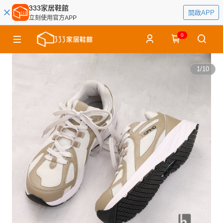
333家居鞋館
開啟APP
立刻使用官方APP
0
1
/
10