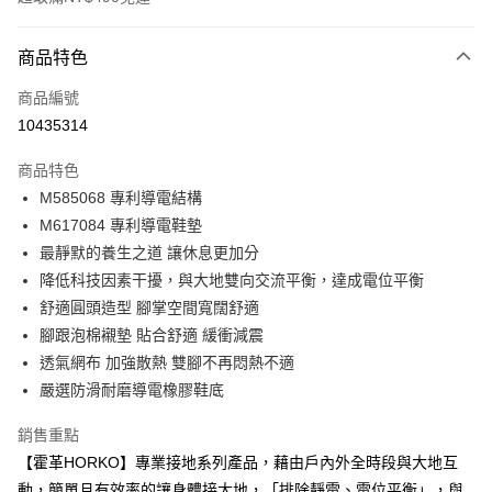
付款方式
商品特色
信用卡一次付款
商品編號
超商取貨付款
10435314
LINE Pay
商品特色
Apple Pay
M585068 專利導電結構
M617084 專利導電鞋墊
街口支付
最靜默的養生之道 讓休息更加分
悠遊付
降低科技因素干擾，與大地雙向交流平衡，達成電位平衡
舒適圓頭造型 腳掌空間寬闊舒適
Google Pay
腳跟泡棉襯墊 貼合舒適 緩衝減震
AFTEE先享後付
透氣網布 加強散熱 雙腳不再悶熱不適
相關說明
嚴選防滑耐磨導電橡膠鞋底
【關於「AFTEE先享後付」】
ATM付款
AFTEE先享後付是「在收到商品之後才付款」的支付方式。 讓您購物簡單
銷售重點
便利好安心！
【霍革HORKO】專業接地系列產品，藉由戶內外全時段與大地互
１．簡單：不需註冊會員、不需綁卡、不需儲值。
運送方式
２．便利：只要手機號碼，簡訊認證，即可結帳。
動，簡單且有效率的讓身體接大地，「排除靜電、電位平衡」，與