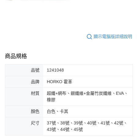
顯示電腦版詳細說明
商品規格
品號
1241048
品牌
HORKO 霍革
材質
超纖+網布、銀纖維+金屬竹炭纖維、EVA、
橡膠
顏色
白色、卡其
尺寸
37號、38號、39號、40號、41號、42號、
43號、44號、45號