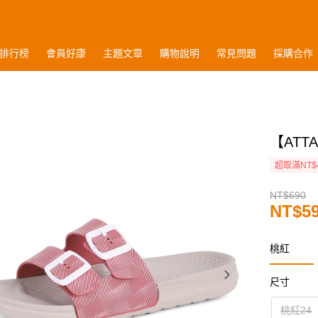
排行榜
會員好康
主題文章
購物說明
常見問題
採購合作
【AT
超取滿NT$
NT$690
NT$5
桃紅
尺寸
桃紅24