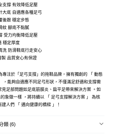
全支撐 有效降低足壓
計大底 自適應各種足弓
y
覆後跟 穩定步態
滑紋 腳底不黏膩
享後付
撐 受力均衡降低足壓
FTEE先享後付」】
適 穩定厚度
先享後付是「在收到商品之後才付款」的支付方式。 讓您購物簡單
清洗 防滑鞋底行走安心
心！
台灣製 品質安心有保證
：不需註冊會員、不需綁卡、不需儲值。
：只要手機號碼，簡訊認證，即可結帳。
：先確認商品／服務後，再付款。
」為專注於「足弓支撐」的拖鞋品牌，擁有獨創的 「 動態
付款
EE先享後付」結帳流程】
」 ，能夠自適應不同足弓形狀，不僅滿足舒適和支撐需
0，滿NT$490(含以上)免運費
方式選擇「AFTEE先享後付」後，將跳轉至「AFTEE先享後
常見足部問題如足底筋膜炎、扁平足帶來解決方案 。如
頁面，進行簡訊認證並確認金額後，即可完成結帳。
家取貨
成立數日內，您將收到繳費通知簡訊。
的象徵一樣 ，將持續以 「 足弓支撐解決方案 」 為核
費通知簡訊後14天內，點擊此簡訊中的連結，可透過四大超商
搭建人們 「 邁向健康的橋樑 」！
0，滿NT$490(含以上)免運費
網路銀行／等多元方式進行付款，方視為交易完成。
：結帳手續完成當下不需立刻繳費，但若您需要取消訂單，請聯
付款
的店家。未經商家同意取消之訂單仍視為有效，需透過AFTEE
繳納相關費用。
0，滿NT$490(含以上)免運費
類 (6)
否成功請以「AFTEE先享後付 」之結帳頁面顯示為準，若有關於
功／繳費後需取消欲退款等相關疑問，請聯繫「AFTEE先享後
11取貨