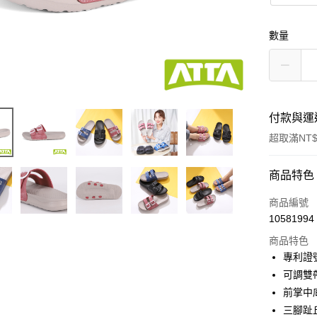
數量
付款與運
超取滿NT$
付款方式
商品特色
信用卡一
商品編號
10581994
超商取貨
商品特色
LINE Pay
專利證號D
可調雙
Apple Pay
前掌中
街口支付
三腳趾