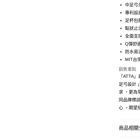
中足弓
悠遊付
專利設
Google Pa
足杯包
點狀止
AFTEE先
全面支
相關說明
【關於「A
Q彈舒
ATM付款
AFTEE
防水易
便利好安
MIT
１．簡單
２．便利
運送方式
銷售重點
３．安心
「ATTA
全家取貨
【「AFT
足弓設計 
每筆NT$8
１．於結帳
求 ，更為
付」結帳
付款後 全
２．訂單
同品牌標誌
３．收到繳
心 ，期望
每筆NT$8
／ATM／
※ 請注意
7-11取貨
絡購買商品
先享後付
每筆NT$8
商品相關分
※ 交易是
是否繳費成
付款後 7-