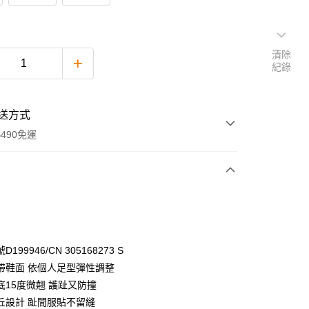
清除
紀錄
送方式
490免運
次付款
付款
199946/CN 305168273 S
帶鞋面 依個人足型彈性調整
底15度微翹 護趾又防撞
丘設計 趾間服貼不留縫