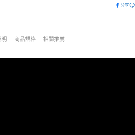
【 ATTA
付客戶支
分享
每筆NT$8
▷空間/場
【注意事
宅配
▷MIT台
１．透過由
交易，需
每筆NT$8
— 季節快
求債權轉
２．關於
離島宅配
說明
商品規格
相關推薦
— 材質快
https://aft
每筆NT$1
３．未成
— 對象快
「AFTE
港澳地區
任。
４．使用「
即時審查
結果請求
５．嚴禁
形，恩沛
動。