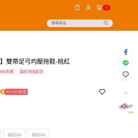
0
TA】雙帶足弓均壓拖鞋-桃紅
490免運
國家/地區配送
90
ATTA83折起
桃紅25
桃紅26