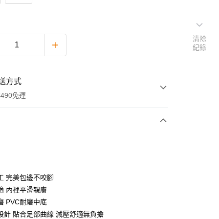
清除
紀錄
送方式
490免運
次付款
付款
工 完美包邊不咬腳
適 內裡平滑親膚
磨 PVC耐磨中底
設計 貼合足部曲線 減壓舒適無負擔