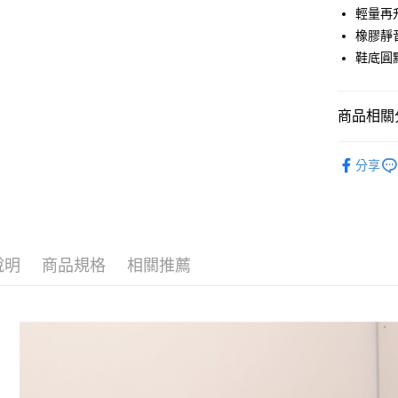
輕量再
悠遊付
橡膠靜
Google Pa
鞋底圓
AFTEE先
相關說明
商品相關分
【關於「A
ATM付款
AFTEE
▷空間/場
便利好安
分享
１．簡單
▷MIT台
２．便利
運送方式
３．安心
— 季節快
全家取貨
【「AFT
— 材質快
每筆NT$8
１．於結帳
說明
商品規格
相關推薦
付」結帳
— 對象快
付款後 全
２．訂單
３．收到繳
每筆NT$8
／ATM／
※ 請注意
7-11取貨
絡購買商品
先享後付
每筆NT$8
※ 交易是
是否繳費成
付款後 7-