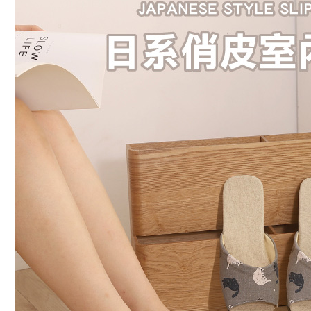
付客戶支
每筆NT$8
【注意事
宅配
１．透過由
交易，需
每筆NT$8
求債權轉
２．關於
離島宅配
https://aft
每筆NT$1
３．未成
「AFTE
港澳地區
任。
４．使用「
即時審查
結果請求
５．嚴禁
形，恩沛
動。