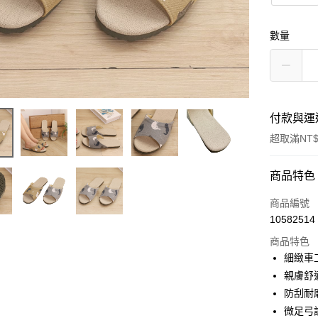
數量
付款與運
超取滿NT$
付款方式
商品特色
信用卡一
商品編號
10582514
超商取貨
商品特色
LINE Pay
細緻車
親膚舒
Apple Pay
防刮耐
街口支付
微足弓