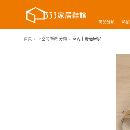
商品分類
熱銷
首頁
▷空間/場所分類
室內┃舒適居家