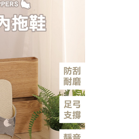
援中心」
https://netprotections.freshdesk.com/support/home
0，滿NT$490(含以上)免運費
項】
恩沛科技股份有限公司提供之「AFTEE先享後付」服務完成之
依本服務之必要範圍內提供個人資料，並將交易相關給付款項請
0，滿NT$490(含以上)免運費
讓予恩沛科技股份有限公司。
個人資料處理事宜，請瀏覽以下網址：
ee.tw/terms/#terms3
50，滿NT$800(含以上)免運費
年的使用者請事先徵得法定代理人或監護人之同意方可使用
E先享後付」，若未經同意申辦者引起之損失，本公司不負相關責
查看運費
AFTEE先享後付」時，將依據個別帳號之用戶狀況，依本公司
核予不同之上限額度；若仍有額度不足之情形，本公司將視審查
用戶進行身份認證。
一人註冊多個帳號或使用他人資訊註冊。若發現惡意使用之情
科技股份有限公司將有權停止該用戶之使用額度並採取法律行