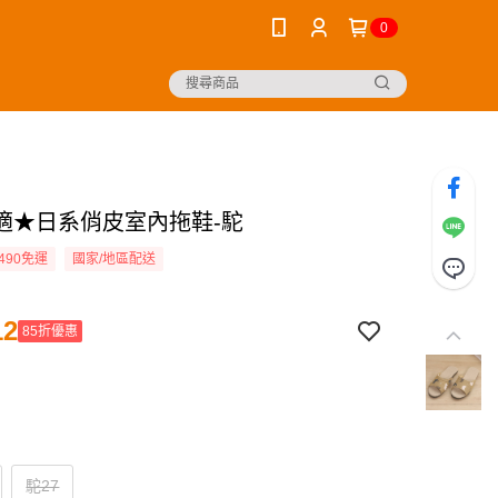
0
適★日系俏皮室內拖鞋-駝
490免運
國家/地區配送
12
85折優惠
駝27