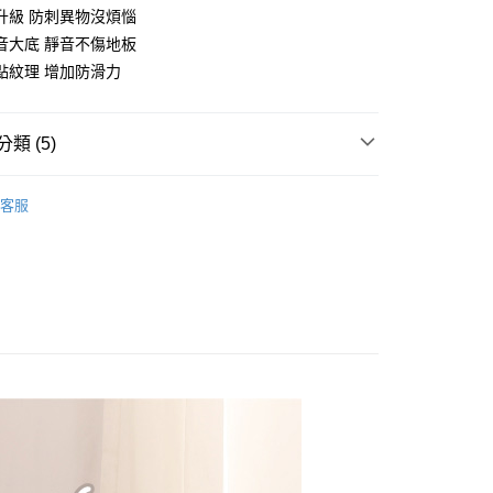
升級 防刺異物沒煩惱
音大底 靜音不傷地板
y
點紋理 增加防滑力
享後付
類 (5)
FTEE先享後付」】
先享後付是「在收到商品之後才付款」的支付方式。 讓您購物簡單
所分類
室內┃舒適居家
心！
客服
：不需註冊會員、不需綁卡、不需儲值。
灣製造
：只要手機號碼，簡訊認證，即可結帳。
：先確認商品／服務後，再付款。
搜 —
四季皆宜⛅
付款
EE先享後付」結帳流程】
搜 —
布料┃極致呵護不咬腳
0，滿NT$490(含以上)免運費
方式選擇「AFTEE先享後付」後，將跳轉至「AFTEE先享後
頁面，進行簡訊認證並確認金額後，即可完成結帳。
搜 —
情侶款┃一起甜蜜蜜
家取貨
成立數日內，您將收到繳費通知簡訊。
費通知簡訊後14天內，點擊此簡訊中的連結，可透過四大超商
0，滿NT$490(含以上)免運費
網路銀行／等多元方式進行付款，方視為交易完成。
：結帳手續完成當下不需立刻繳費，但若您需要取消訂單，請聯
付款
的店家。未經商家同意取消之訂單仍視為有效，需透過AFTEE
繳納相關費用。
0，滿NT$490(含以上)免運費
否成功請以「AFTEE先享後付 」之結帳頁面顯示為準，若有關於
功／繳費後需取消欲退款等相關疑問，請聯繫「AFTEE先享後
11取貨