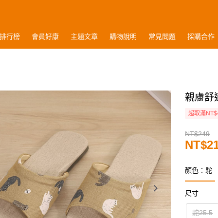
排行榜
會員好康
主題文章
購物說明
常見問題
採購合作
親膚舒
超取滿NT$
NT$249
NT$2
顏色：駝
尺寸
駝25.5