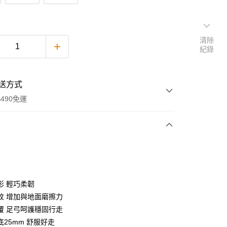
清除
紀錄
送方式
490免運
次付款
付款
形 輕巧柔韌
紋 增加與地面磨擦力
覆 足弓呵護穩固行走
底25mm 舒服好走