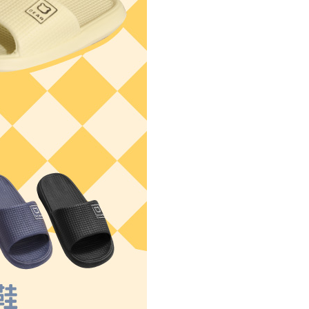
援中心」
https://netprotections.freshdesk.com/support/home
0，滿NT$490(含以上)免運費
項】
恩沛科技股份有限公司提供之「AFTEE先享後付」服務完成之
依本服務之必要範圍內提供個人資料，並將交易相關給付款項請
0，滿NT$490(含以上)免運費
讓予恩沛科技股份有限公司。
個人資料處理事宜，請瀏覽以下網址：
ee.tw/terms/#terms3
50，滿NT$800(含以上)免運費
年的使用者請事先徵得法定代理人或監護人之同意方可使用
E先享後付」，若未經同意申辦者引起之損失，本公司不負相關責
查看運費
AFTEE先享後付」時，將依據個別帳號之用戶狀況，依本公司
核予不同之上限額度；若仍有額度不足之情形，本公司將視審查
用戶進行身份認證。
一人註冊多個帳號或使用他人資訊註冊。若發現惡意使用之情
科技股份有限公司將有權停止該用戶之使用額度並採取法律行