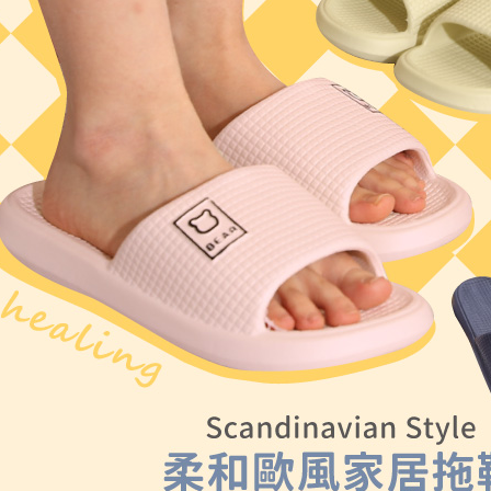
付客戶支
每筆NT$8
【注意事
宅配
１．透過由
交易，需
每筆NT$8
求債權轉
２．關於
離島宅配
https://aft
每筆NT$1
３．未成
「AFTE
港澳地區
任。
４．使用「
即時審查
結果請求
５．嚴禁
形，恩沛
動。