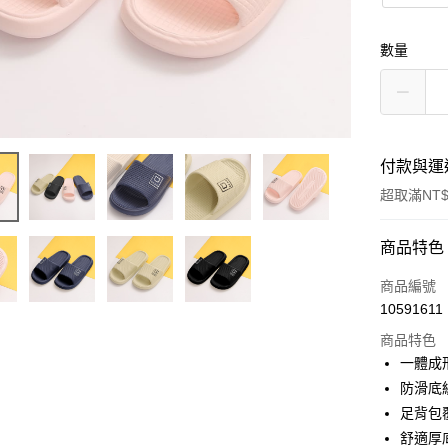
數量
付款與運
超取滿NT$
付款方式
商品特色
信用卡一
商品編號
10591611
超商取貨
商品特色
LINE Pay
一體成
防滑底
Apple Pay
足背包
街口支付
舒適厚