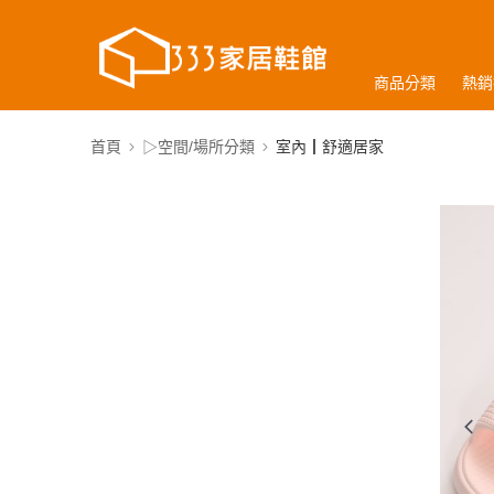
商品分類
熱銷
首頁
▷空間/場所分類
室內┃舒適居家