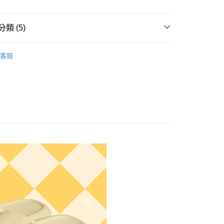
類 (5)
y
享後付
所分類
室內┃舒適居家
客服
搜 —
四季皆宜⛅
FTEE先享後付」】
先享後付是「在收到商品之後才付款」的支付方式。 讓您購物簡單
搜 —
EVA┃ㄉㄨㄢㄉㄨㄢ好腳感
心！
：不需註冊會員、不需綁卡、不需儲值。
搜 —
情侶款┃一起甜蜜蜜
：只要手機號碼，簡訊認證，即可結帳。
高
：先確認商品／服務後，再付款。
付款
EE先享後付」結帳流程】
0，滿NT$490(含以上)免運費
方式選擇「AFTEE先享後付」後，將跳轉至「AFTEE先享後
頁面，進行簡訊認證並確認金額後，即可完成結帳。
家取貨
成立數日內，您將收到繳費通知簡訊。
費通知簡訊後14天內，點擊此簡訊中的連結，可透過四大超商
0，滿NT$490(含以上)免運費
網路銀行／等多元方式進行付款，方視為交易完成。
：結帳手續完成當下不需立刻繳費，但若您需要取消訂單，請聯
付款
的店家。未經商家同意取消之訂單仍視為有效，需透過AFTEE
繳納相關費用。
0，滿NT$490(含以上)免運費
否成功請以「AFTEE先享後付 」之結帳頁面顯示為準，若有關於
功／繳費後需取消欲退款等相關疑問，請聯繫「AFTEE先享後
11取貨