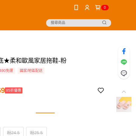
0
底★柔和歐風家居拖鞋-粉
490免運
國家/地區配送
69
85折優惠
粉24.5
粉25.5