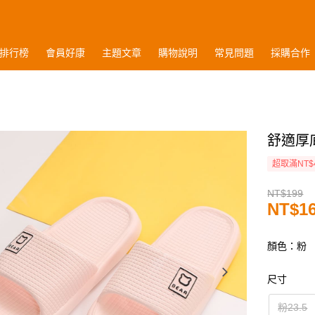
排行榜
會員好康
主題文章
購物說明
常見問題
採購合作
舒適厚
超取滿NT$
NT$199
NT$1
顏色：粉
尺寸
粉23.5