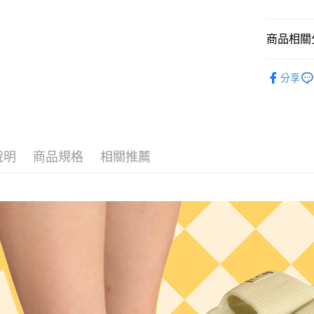
悠遊付
商品相關分
Google Pa
AFTEE先
▷空間/場
分享
相關說明
— 季節快
【關於「A
ATM付款
AFTEE
— 材質快
便利好安
１．簡單
— 對象快
２．便利
運送方式
說明
商品規格
相關推薦
▷厚底增
３．安心
全家取貨
【「AFT
每筆NT$8
１．於結帳
付」結帳
付款後 全
２．訂單
３．收到繳
每筆NT$8
／ATM／
※ 請注意
7-11取貨
絡購買商品
先享後付
每筆NT$8
※ 交易是
是否繳費成
付款後 7-