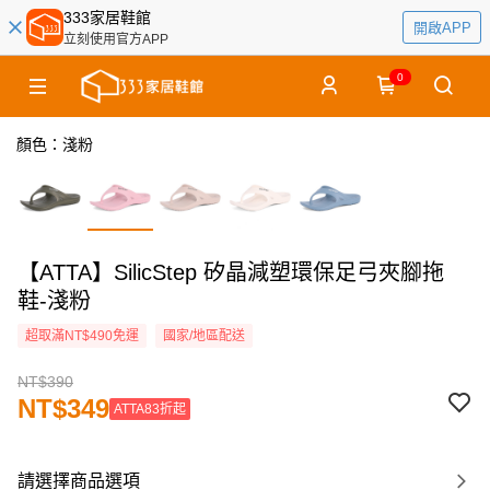
333家居鞋館
開啟APP
立刻使用官方APP
0
顏色：淺粉
【ATTA】SilicStep 矽晶減塑環保足弓夾腳拖
鞋-淺粉
超取滿NT$490免運
國家/地區配送
NT$390
NT$349
ATTA83折起
請選擇商品選項