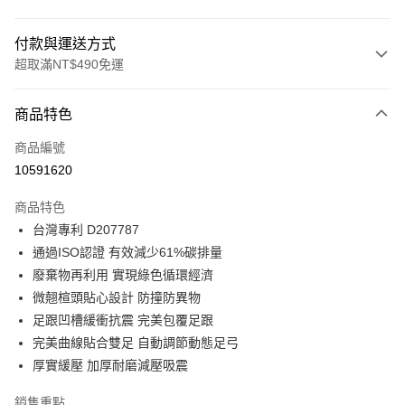
付款與運送方式
超取滿NT$490免運
付款方式
商品特色
信用卡一次付款
商品編號
超商取貨付款
10591620
LINE Pay
商品特色
Apple Pay
台灣專利 D207787
通過ISO認證 有效減少61%碳排量
街口支付
廢棄物再利用 實現綠色循環經濟
悠遊付
微翹楦頭貼心設計 防撞防異物
足跟凹槽緩衝抗震 完美包覆足跟
Google Pay
完美曲線貼合雙足 自動調節動態足弓
AFTEE先享後付
厚實緩壓 加厚耐磨減壓吸震
相關說明
銷售重點
【關於「AFTEE先享後付」】