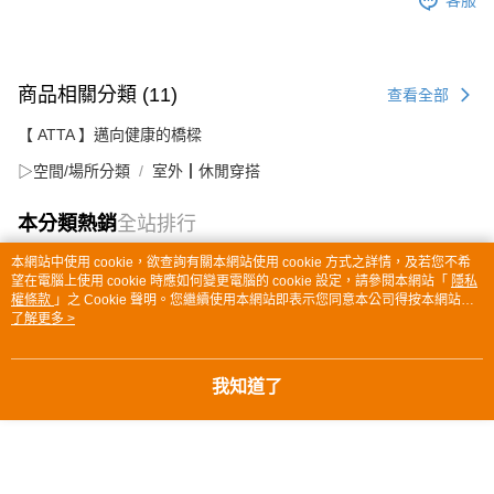
客服
商品相關分類 (11)
查看全部
【 ATTA 】邁向健康的橋樑
▷空間/場所分類
室外┃休閒穿搭
本分類熱銷
全站排行
本網站中使用 cookie，欲查詢有關本網站使用 cookie 方式之詳情，及若您不希
望在電腦上使用 cookie 時應如何變更電腦的 cookie 設定，請參閱本網站「
隱私
權條款
」之 Cookie 聲明。您繼續使用本網站即表示您同意本公司得按本網站使
熱門標籤
用條款之 Cookie 聲明使用 cookie。
了解更多 >
我知道了