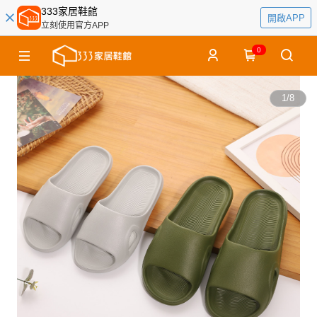
333家居鞋館
開啟APP
立刻使用官方APP
0
1
/
8