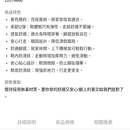
11078660
LINE Pay
商品特色
Apple Pay
素色簡約：百搭風格，居家穿搭皆適合。
柔韌Q彈：鞋體輕巧有彈性，走路舒適不緊繃。
街口支付
透氣舒適：適合長時間穿著，腳感放鬆自在。
悠遊付
安心行走：穩固設計，降低滑倒風險。
舒適腳感：居家休閒、上下樓梯皆可輕鬆行動。
Google Pay
鞋內防滑紋：走動時增加摩擦力，避免滑動。
AFTEE先享後付
安心貼心設計：鞋頭微翹，防止腳趾撞擊。
相關說明
鞋底防滑紋：增強抓地力，行走更安全。
【關於「AFTEE先享後付」】
ATM付款
AFTEE先享後付是「在收到商品之後才付款」的支付方式。 讓您購物簡單
銷售重點
便利好安心！
堅持採用無毒材質，要你穿的舒適又安心!腳上的事交給我們就對了
１．簡單：不需註冊會員、不需綁卡、不需儲值。
運送方式
２．便利：只要手機號碼，簡訊認證，即可結帳。
~
３．安心：先確認商品／服務後，再付款。
全家取貨付款
每筆NT$80，滿NT$490(含以上)免運費
【「AFTEE先享後付」結帳流程】
１．於結帳方式選擇「AFTEE先享後付」後，將跳轉至「AFTEE先享後付」
付款後 全家取貨
結帳頁面，進行簡訊認證並確認金額後，即可完成結帳。
詳細說明
商品規格
相關推薦
２．訂單成立數日內，您將收到繳費通知簡訊。
每筆NT$80，滿NT$490(含以上)免運費