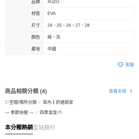
品牌
XUZU
材質
EVA
尺寸
24、25、26、27、28
顏色
綠、灰
產地
中國
客服
商品相關分類 (4)
查看全部
▷空間/場所分類
室內┃舒適居家
— 季節快搜 —
四季皆宜⛅
本分類熱銷
全站排行