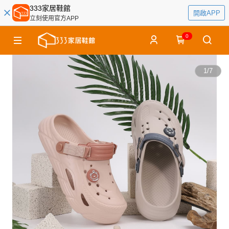
333家居鞋館
開啟APP
立刻使用官方APP
0
1
/
7