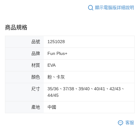
顯示電腦版詳細說明
商品規格
品號
1251028
品牌
Fun Plus+
材質
EVA
顏色
粉、卡灰
尺寸
35/36、37/38、39/40、40/41、42/43、
44/45
產地
中國
客服