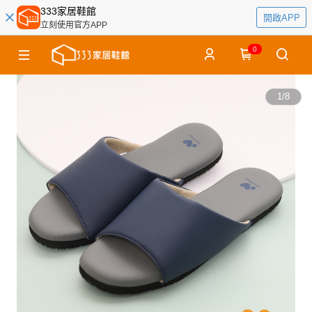
333家居鞋館
開啟APP
立刻使用官方APP
0
1
/
8