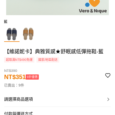
藍
【維諾妮卡】典雅質感★舒眠感低彈拖鞋-藍
超取滿NT$490免運
國家/地區配送
NT$390
NT$351
9折優惠
已賣出：9件
請選擇商品選項
付款與運送方式