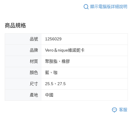
顯示電腦版詳細說明
商品規格
品號
1256029
品牌
Vero＆nique維諾妮卡
材質
聚胺脂、橡膠
顏色
藍、咖
尺寸
25.5、27.5
產地
中國
客服