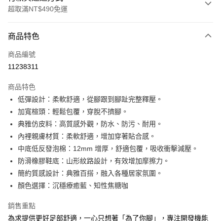
超取滿NT$490免運
付款方式
商品特色
信用卡一次付款
商品編號
超商取貨付款
11238311
LINE Pay
商品特色
Apple Pay
低彈設計：柔軟舒適，從腳跟到腳趾完整釋壓。
加寬楦頭：輕鬆包覆，穿脫不擠腳。
街口支付
典雅仿皮料：高質感外觀，防水、防污、耐用。
悠遊付
內裡親膚材質：柔軟舒適，增加穿著貼合感。
中底低反發泡棉：12mm 增厚，舒適包覆，吸收衝擊減壓。
Google Pay
防滑橡膠鞋底：山形紋路設計，有效增加摩擦力。
AFTEE先享後付
簡約質感設計：典雅百搭，融入各種居家氛圍。
相關說明
顏色選擇：沉穩療癒藍、知性焦糖咖
【關於「AFTEE先享後付」】
ATM付款
AFTEE先享後付是「在收到商品之後才付款」的支付方式。 讓您購物簡單
銷售重點
便利好安心！
為求提供更好足部舒適，一心只想著「為了你腳」，專注開發機能
１．簡單：不需註冊會員、不需綁卡、不需儲值。