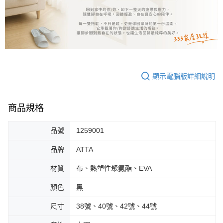
顯示電腦版詳細說明
商品規格
品號
1259001
品牌
ATTA
材質
布、熱塑性聚氨酯、EVA
顏色
黑
尺寸
38號、40號、42號、44號