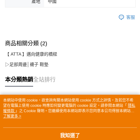
產地
中國
客服
商品相關分類 (2)
【 ATTA 】邁向健康的橋樑
▷足部周邊│襪子 鞋墊
本分類熱銷
全站排行
本網站中使用 cookie，欲查詢有關本網站使用 cookie 方式之詳情，及若您不希
熱門標籤
望在電腦上使用 cookie 時應如何變更電腦的 cookie 設定，請參閱本網站「
隱私
權條款
」之 Cookie 聲明。您繼續使用本網站即表示您同意本公司得按本網站使
用條款之 Cookie 聲明使用 cookie。
了解更多 >
我知道了