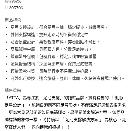
商品編號
超商取貨付款
11305706
LINE Pay
商品特色
Apple Pay
足弓支撐設計：符合足弓曲線，穩定腳步、減緩疲勞。
雙側支撐構造：提升走路時的平衡與穩定性。
街口支付
貼合足型設計：柔軟親膚布料，穿著服貼不滑動。
悠遊付
高彈減壓中層：具回彈力道，分散足底壓力。
緩震鞋杯包覆：包覆腳跟，穩定步伐並吸震減壓。
Google Pay
透氣舒適結構：採透氣網布層，保持足底乾爽。
AFTEE先享後付
輕量柔軟材質：長時間行走不易產生壓迫感。
相關說明
可外出可替換：適合旅遊、登山、休閒、久站等多種場合使用。
【關於「AFTEE先享後付」】
ATM付款
AFTEE先享後付是「在收到商品之後才付款」的支付方式。 讓您購物簡單
銷售重點
便利好安心！
「ATTA」為專注於「足弓支撐」的拖鞋品牌，擁有獨創的 「 動態
１．簡單：不需註冊會員、不需綁卡、不需儲值。
運送方式
２．便利：只要手機號碼，簡訊認證，即可結帳。
足弓設計 」 ，能夠自適應不同足弓形狀，不僅滿足舒適和支撐需求
３．安心：先確認商品／服務後，再付款。
全家取貨付款
，更為常見足部問題如足底筋膜炎、扁平足帶來解決方案 。如同品
每筆NT$80，滿NT$490(含以上)免運費
牌標誌的象徵一樣 ，將持續以 「 足弓支撐解決方案 」 為核心 ，期
【「AFTEE先享後付」結帳流程】
１．於結帳方式選擇「AFTEE先享後付」後，將跳轉至「AFTEE先享後付」
望搭建人們 「 邁向健康的橋樑 」 ！
付款後 全家取貨
結帳頁面，進行簡訊認證並確認金額後，即可完成結帳。