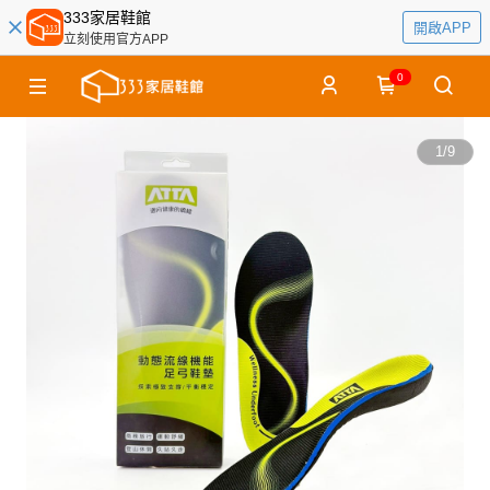
333家居鞋館
開啟APP
立刻使用官方APP
0
1
/
9