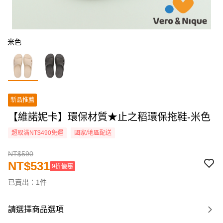
米色
新品推薦
【維諾妮卡】環保材質★止之稻環保拖鞋-米色
超取滿NT$490免運
國家/地區配送
NT$590
NT$531
9折優惠
已賣出：1件
請選擇商品選項