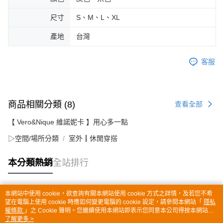
尺寸
S、M、L、XL
產地
台灣
客服
商品相關分類 (8)
查看全部
【 Vero&Nique 維諾妮卡 】用心多一點
▷空間/場所分類
室外┃休閒穿搭
本分類熱銷
全站排行
本網站中使用 cookie，欲查詢有關本網站使用 cookie 方式之詳情，及若您不希
熱門標籤
望在電腦上使用 cookie 時應如何變更電腦的 cookie 設定，請參閱本網站「
隱私
權條款
」之 Cookie 聲明。您繼續使用本網站即表示您同意本公司得按本網站使
用條款之 Cookie 聲明使用 cookie。
了解更多 >