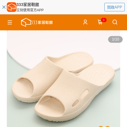
333家居鞋館
開啟APP
立刻使用官方APP
0
1
/
10