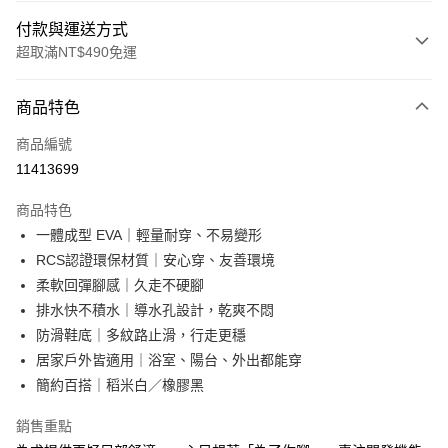
付款與運送方式
超取滿NT$490免運
付款方式
商品特色
信用卡一次付款
商品編號
超商取貨付款
11413699
LINE Pay
商品特色
Apple Pay
一體成型 EVA｜輕量耐穿、不易變形
RCS認證環保材質｜安心穿、友善環境
街口支付
柔軟回彈腳感｜久走不硬腳
悠遊付
排水快不積水｜導水孔設計，乾爽不悶
防滑鞋底｜多紋路止滑，行走更穩
Google Pay
居家戶外皆適用｜浴室、陽台、外出都能穿
AFTEE先享後付
簡約百搭｜稻米白／橡膠黑
相關說明
銷售重點
【關於「AFTEE先享後付」】
ATM付款
AFTEE先享後付是「在收到商品之後才付款」的支付方式。 讓您購物簡單