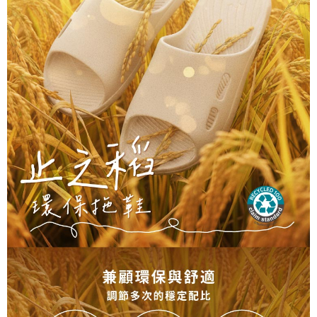
港澳地區
查看運費
「AFTEE先享後付」，若未經同意申辦者引起之損失，本公司不負相關責
任。
４．使用「AFTEE先享後付」時，將依據個別帳號之用戶狀況，依本公司即
時審查核予不同之上限額度；若仍有額度不足之情形，本公司將視審查結果
請求用戶進行身份認證。
５．嚴禁一人註冊多個帳號或使用他人資訊註冊。若發現惡意使用之情形，
恩沛科技股份有限公司將有權停止該用戶之使用額度並採取法律行動。