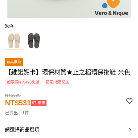
米色
新品推薦
【維諾妮卡】環保材質★止之稻環保拖鞋-米色
超取滿NT$490免運
國家/地區配送
NT$590
NT$531
9折優惠
已賣出：1件
請選擇商品選項