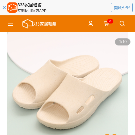
333家居鞋館
開啟APP
立刻使用官方APP
0
1
/
10