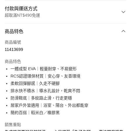
付款與運送方式
超取滿NT$490免運
付款方式
商品特色
信用卡一次付款
商品編號
超商取貨付款
11413699
LINE Pay
商品特色
Apple Pay
一體成型 EVA｜輕量耐穿、不易變形
RCS認證環保材質｜安心穿、友善環境
街口支付
柔軟回彈腳感｜久走不硬腳
悠遊付
排水快不積水｜導水孔設計，乾爽不悶
防滑鞋底｜多紋路止滑，行走更穩
Google Pay
居家戶外皆適用｜浴室、陽台、外出都能穿
AFTEE先享後付
簡約百搭｜稻米白／橡膠黑
相關說明
銷售重點
【關於「AFTEE先享後付」】
ATM付款
AFTEE先享後付是「在收到商品之後才付款」的支付方式。 讓您購物簡單