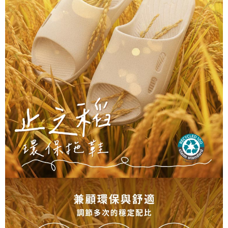
港澳地區
查看運費
「AFTEE先享後付」，若未經同意申辦者引起之損失，本公司不負相關責
任。
４．使用「AFTEE先享後付」時，將依據個別帳號之用戶狀況，依本公司即
時審查核予不同之上限額度；若仍有額度不足之情形，本公司將視審查結果
請求用戶進行身份認證。
５．嚴禁一人註冊多個帳號或使用他人資訊註冊。若發現惡意使用之情形，
恩沛科技股份有限公司將有權停止該用戶之使用額度並採取法律行動。