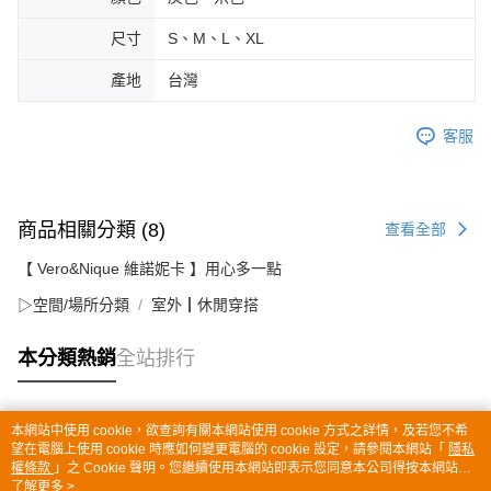
尺寸
S、M、L、XL
產地
台灣
客服
商品相關分類 (8)
查看全部
【 Vero&Nique 維諾妮卡 】用心多一點
▷空間/場所分類
室外┃休閒穿搭
本分類熱銷
全站排行
本網站中使用 cookie，欲查詢有關本網站使用 cookie 方式之詳情，及若您不希
熱門標籤
望在電腦上使用 cookie 時應如何變更電腦的 cookie 設定，請參閱本網站「
隱私
權條款
」之 Cookie 聲明。您繼續使用本網站即表示您同意本公司得按本網站使
用條款之 Cookie 聲明使用 cookie。
了解更多 >