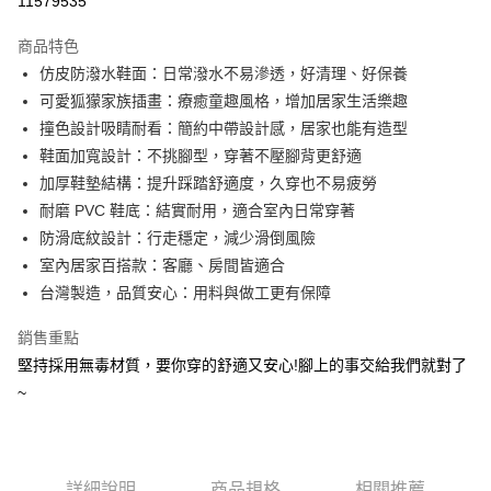
11579535
LINE Pay
商品特色
Apple Pay
仿皮防潑水鞋面：日常潑水不易滲透，好清理、好保養
可愛狐獴家族插畫：療癒童趣風格，增加居家生活樂趣
街口支付
撞色設計吸睛耐看：簡約中帶設計感，居家也能有造型
悠遊付
鞋面加寬設計：不挑腳型，穿著不壓腳背更舒適
加厚鞋墊結構：提升踩踏舒適度，久穿也不易疲勞
Google Pay
耐磨 PVC 鞋底：結實耐用，適合室內日常穿著
AFTEE先享後付
防滑底紋設計：行走穩定，減少滑倒風險
相關說明
室內居家百搭款：客廳、房間皆適合
【關於「AFTEE先享後付」】
台灣製造，品質安心：用料與做工更有保障
ATM付款
AFTEE先享後付是「在收到商品之後才付款」的支付方式。 讓您購物簡單
便利好安心！
銷售重點
１．簡單：不需註冊會員、不需綁卡、不需儲值。
運送方式
２．便利：只要手機號碼，簡訊認證，即可結帳。
堅持採用無毒材質，要你穿的舒適又安心!腳上的事交給我們就對了
３．安心：先確認商品／服務後，再付款。
全家取貨付款
~
每筆NT$80，滿NT$490(含以上)免運費
【「AFTEE先享後付」結帳流程】
１．於結帳方式選擇「AFTEE先享後付」後，將跳轉至「AFTEE先享後付」
付款後 全家取貨
結帳頁面，進行簡訊認證並確認金額後，即可完成結帳。
２．訂單成立數日內，您將收到繳費通知簡訊。
每筆NT$80，滿NT$490(含以上)免運費
詳細說明
商品規格
相關推薦