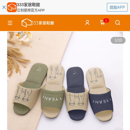
333家居鞋館
開啟APP
立刻使用官方APP
0
1
/
10