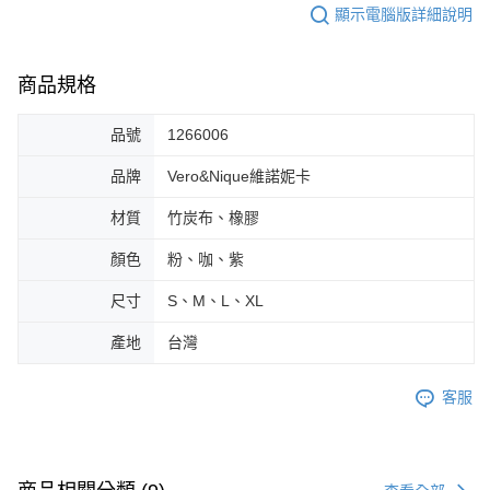
顯示電腦版詳細說明
商品規格
品號
1266006
品牌
Vero&Nique維諾妮卡
材質
竹炭布、橡膠
顏色
粉、咖、紫
尺寸
S、M、L、XL
產地
台灣
客服