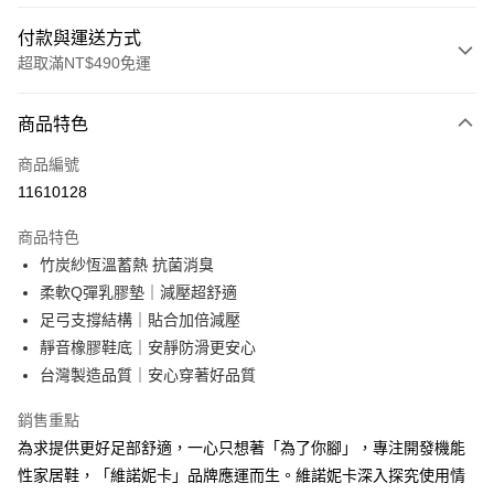
付款與運送方式
超取滿NT$490免運
付款方式
商品特色
信用卡一次付款
商品編號
超商取貨付款
11610128
LINE Pay
商品特色
Apple Pay
竹炭紗恆溫蓄熱 抗菌消臭
柔軟Q彈乳膠墊｜減壓超舒適
街口支付
足弓支撐結構｜貼合加倍減壓
悠遊付
靜音橡膠鞋底｜安靜防滑更安心
台灣製造品質｜安心穿著好品質
Google Pay
銷售重點
AFTEE先享後付
為求提供更好足部舒適，一心只想著「為了你腳」，專注開發機能
相關說明
性家居鞋，「維諾妮卡」品牌應運而生。維諾妮卡深入探究使用情
【關於「AFTEE先享後付」】
ATM付款