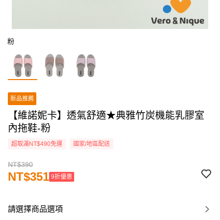
粉
新品推薦
【維諾妮卡】透氣舒適★典雅竹炭機能乳膠室
內拖鞋-粉
超取滿NT$490免運
國家/地區配送
NT$390
NT$351
9折優惠
請選擇商品選項