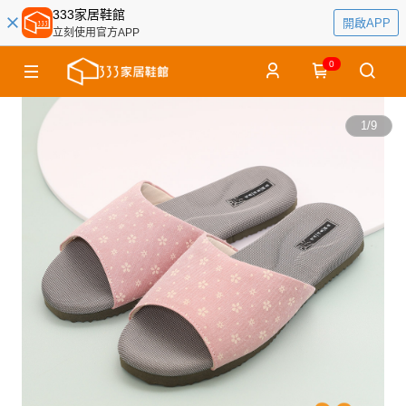
333家居鞋館
開啟APP
立刻使用官方APP
0
1
/
9