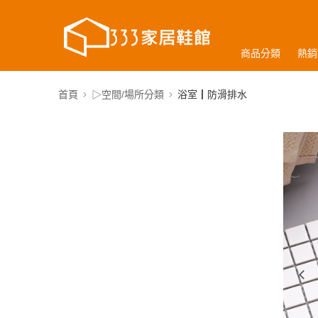
商品分類
熱銷
首頁
▷空間/場所分類
浴室┃防滑排水