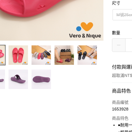
尺寸
M號25c
數量
付款與運
超取滿NT$
付款方式
商品特色
信用卡一
商品編號
1653928
超商取貨
商品特色
LINE Pay
●耐用