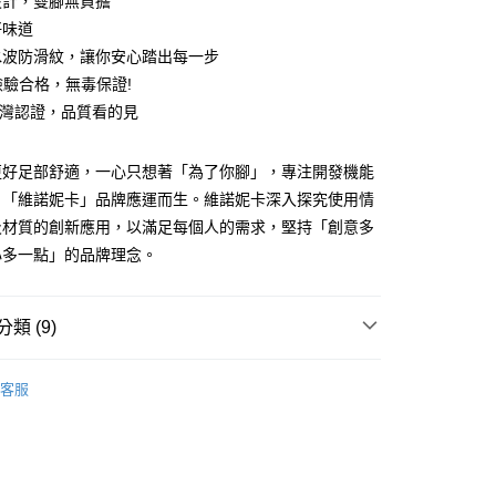
設計，雙腳無負擔
好味道
水波防滑紋，讓你安心踏出每一步
S檢驗合格，無毒保證!
T台灣認證，品質看的見
y
享後付
更好足部舒適，一心只想著「為了你腳」，專注開發機能
，「維諾妮卡」品牌應運而生。維諾妮卡深入探究使用情
FTEE先享後付」】
及材質的創新應用，以滿足每個人的需求，堅持「創意多
先享後付是「在收到商品之後才付款」的支付方式。 讓您購物簡單
心多一點」的品牌理念。
心！
：不需註冊會員、不需綁卡、不需儲值。
：只要手機號碼，簡訊認證，即可結帳。
：先確認商品／服務後，再付款。
類 (9)
付款
EE先享後付」結帳流程】
&Nique 維諾妮卡 】用心多一點
0，滿NT$490(含以上)免運費
方式選擇「AFTEE先享後付」後，將跳轉至「AFTEE先享後
客服
頁面，進行簡訊認證並確認金額後，即可完成結帳。
推薦
家取貨
成立數日內，您將收到繳費通知簡訊。
費通知簡訊後14天內，點擊此簡訊中的連結，可透過四大超商
灣製造
0，滿NT$490(含以上)免運費
網路銀行／等多元方式進行付款，方視為交易完成。
所分類
：結帳手續完成當下不需立刻繳費，但若您需要取消訂單，請聯
室內┃舒適居家
付款