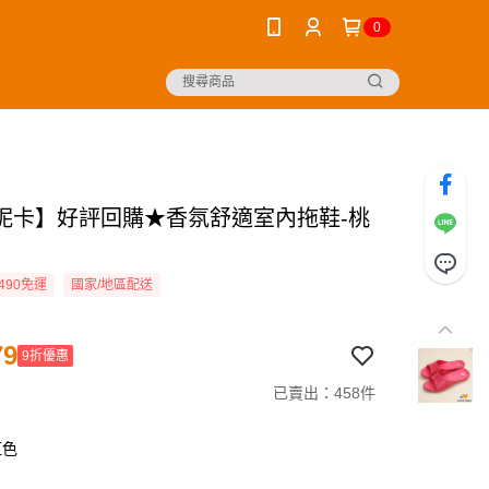
0
妮卡】好評回購★香氛舒適室內拖鞋-桃
490免運
國家/地區配送
79
9折優惠
已賣出：458件
紅色