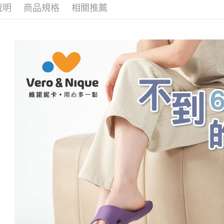
絡購買商品
說明
商品規格
相關推薦
— 季節快
先享後付
每筆NT$8
※ 交易是
— 材質快
是否繳費成
付款後 7-
付客戶支
▷空間/場
每筆NT$8
【注意事
— 對象快
宅配
１．透過由
交易，需
每筆NT$8
— 對象快
求債權轉
２．關於
離島宅配
https://aft
每筆NT$1
３．未成
「AFTE
港澳地區
任。
４．使用「
即時審查
結果請求
５．嚴禁
形，恩沛
動。