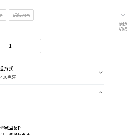
m
L號27cm
清除
紀錄
送方式
490免運
次付款
付款
一體成型製程