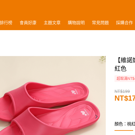
排行榜
會員好康
主題文章
購物說明
常見問題
採購合作
【維諾
紅色
超取滿NT$
NT$199
NT$1
顏色：桃