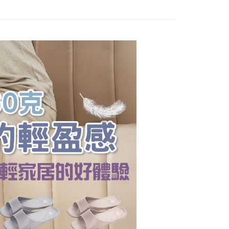
的店家。未經商家同意取消之訂單仍視為有效，需透過AFTEE
搜 —
四季皆宜⛅
繳納相關費用。
0，滿NT$490(含以上)免運費
否成功請以「AFTEE先享後付 」之結帳頁面顯示為準，若有關於
搜 —
EVA┃ㄉㄨㄢㄉㄨㄢ好腳感
功／繳費後需取消欲退款等相關疑問，請聯繫「AFTEE先享後
11取貨
援中心」
https://netprotections.freshdesk.com/support/home
所分類
訪客┃簡約素雅
0，滿NT$490(含以上)免運費
項】
搜 —
親子款┃全家出遊去
恩沛科技股份有限公司提供之「AFTEE先享後付」服務完成之
依本服務之必要範圍內提供個人資料，並將交易相關給付款項請
0，滿NT$490(含以上)免運費
搜 —
情侶款┃一起甜蜜蜜
讓予恩沛科技股份有限公司。
個人資料處理事宜，請瀏覽以下網址：
ee.tw/terms/#terms3
50，滿NT$800(含以上)免運費
年的使用者請事先徵得法定代理人或監護人之同意方可使用
E先享後付」，若未經同意申辦者引起之損失，本公司不負相關責
查看運費
AFTEE先享後付」時，將依據個別帳號之用戶狀況，依本公司
核予不同之上限額度；若仍有額度不足之情形，本公司將視審查
用戶進行身份認證。
一人註冊多個帳號或使用他人資訊註冊。若發現惡意使用之情
科技股份有限公司將有權停止該用戶之使用額度並採取法律行