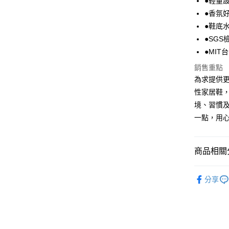
●輕量
Apple Pay
●香氛
街口支付
●鞋底
●SG
悠遊付
●MI
Google Pa
銷售重點
AFTEE先
為求提供
相關說明
性家居鞋
【關於「A
境、習慣
ATM付款
AFTEE
一點，用
便利好安
１．簡單
２．便利
運送方式
３．安心
商品相關分
全家取貨
【「AFT
【 Vero
每筆NT$8
１．於結帳
分享
付」結帳
人氣商品
付款後 全
２．訂單
３．收到繳
▷MIT台
每筆NT$8
／ATM／
▷空間/場
※ 請注意
7-11取貨