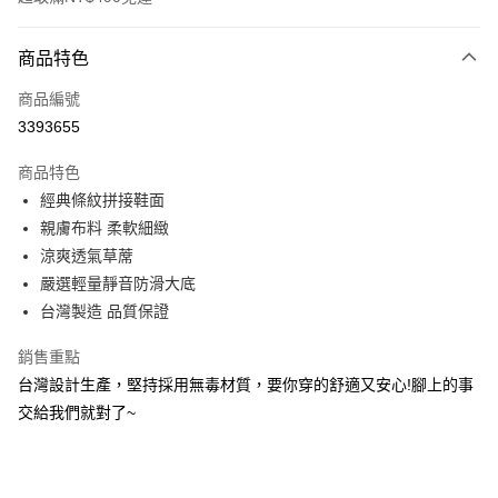
付款方式
商品特色
信用卡一次付款
商品編號
超商取貨付款
3393655
LINE Pay
商品特色
Apple Pay
經典條紋拼接鞋面
親膚布料 柔軟細緻
街口支付
涼爽透氣草蓆
悠遊付
嚴選輕量靜音防滑大底
台灣製造 品質保證
Google Pay
銷售重點
AFTEE先享後付
台灣設計生產，堅持採用無毒材質，要你穿的舒適又安心!腳上的事
相關說明
交給我們就對了~
【關於「AFTEE先享後付」】
ATM付款
AFTEE先享後付是「在收到商品之後才付款」的支付方式。 讓您購物簡單
便利好安心！
１．簡單：不需註冊會員、不需綁卡、不需儲值。
運送方式
２．便利：只要手機號碼，簡訊認證，即可結帳。