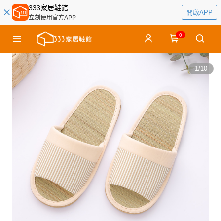
333家居鞋館
開啟APP
立刻使用官方APP
0
1
/
10