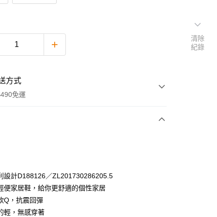
清除
紀錄
送方式
490免運
次付款
付款
計D188126／ZL201730286205.5
輕便家居鞋，給你更舒適的個性家居
軟Q，抗震回彈
的輕，無感穿著