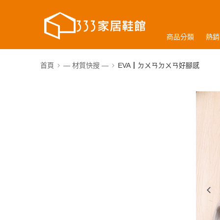
商品分類
熱銷
首頁
— 材質快搜 —
EVA┃ㄉㄨㄢㄉㄨㄢ好腳感