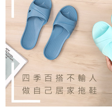
付客戶支
每筆NT$8
【注意事
宅配
１．透過由
交易，需
每筆NT$8
求債權轉
２．關於
離島宅配
https://aft
每筆NT$1
３．未成
「AFTE
港澳地區
任。
４．使用「
即時審查
結果請求
５．嚴禁
形，恩沛
動。