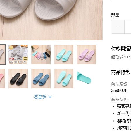
數量
付款與運
超取滿NT$
付款方式
商品特色
信用卡一
商品編號
3595028
超商取貨
看更多
商品特色
LINE Pay
獨家專利設
新一代
Apple Pay
獨特的
街口支付
想不到