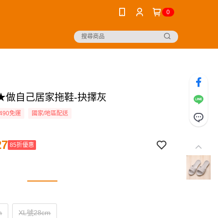
0
★做自己居家拖鞋-抉擇灰
490免運
國家/地區配送
27
85折優惠
m
XL號28cm