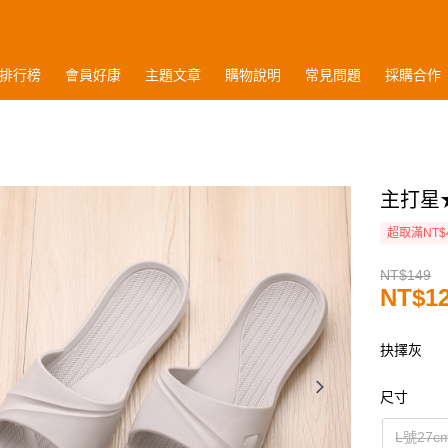
排行榜
會員好康
主題文章
購物說明
常見問題
採購合作
主打星
超取滿NT$
NT$149
NT$1
抉擇灰
尺寸
L號27c