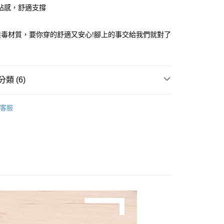
貼感，舒適支撐
y
無毒材質，要你穿的舒適又安心!腳上的事交給我們就對了
享後付
FTEE先享後付」】
先享後付是「在收到商品之後才付款」的支付方式。 讓您購物簡單
類 (6)
心！
：不需註冊會員、不需綁卡、不需儲值。
搜 —
EVA┃ㄉㄨㄢㄉㄨㄢ好腳感
：只要手機號碼，簡訊認證，即可結帳。
客服
：先確認商品／服務後，再付款。
所分類
辦公┃舒適緩壓
付款
所分類
EE先享後付」結帳流程】
室內┃舒適居家
0，滿NT$490(含以上)免運費
方式選擇「AFTEE先享後付」後，將跳轉至「AFTEE先享後
搜 —
四季皆宜⛅
頁面，進行簡訊認證並確認金額後，即可完成結帳。
家取貨
成立數日內，您將收到繳費通知簡訊。
所分類
訪客┃簡約素雅
費通知簡訊後14天內，點擊此簡訊中的連結，可透過四大超商
0，滿NT$490(含以上)免運費
網路銀行／等多元方式進行付款，方視為交易完成。
店/民宿｜採購首選】
：結帳手續完成當下不需立刻繳費，但若您需要取消訂單，請聯
付款
的店家。未經商家同意取消之訂單仍視為有效，需透過AFTEE
繳納相關費用。
0，滿NT$490(含以上)免運費
否成功請以「AFTEE先享後付 」之結帳頁面顯示為準，若有關於
功／繳費後需取消欲退款等相關疑問，請聯繫「AFTEE先享後
11取貨