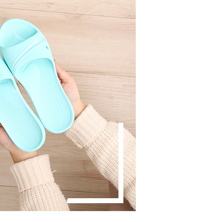
援中心」
https://netprotections.freshdesk.com/support/home
0，滿NT$490(含以上)免運費
項】
恩沛科技股份有限公司提供之「AFTEE先享後付」服務完成之
依本服務之必要範圍內提供個人資料，並將交易相關給付款項請
0，滿NT$490(含以上)免運費
讓予恩沛科技股份有限公司。
個人資料處理事宜，請瀏覽以下網址：
ee.tw/terms/#terms3
50，滿NT$800(含以上)免運費
年的使用者請事先徵得法定代理人或監護人之同意方可使用
E先享後付」，若未經同意申辦者引起之損失，本公司不負相關責
查看運費
AFTEE先享後付」時，將依據個別帳號之用戶狀況，依本公司
核予不同之上限額度；若仍有額度不足之情形，本公司將視審查
用戶進行身份認證。
一人註冊多個帳號或使用他人資訊註冊。若發現惡意使用之情
科技股份有限公司將有權停止該用戶之使用額度並採取法律行