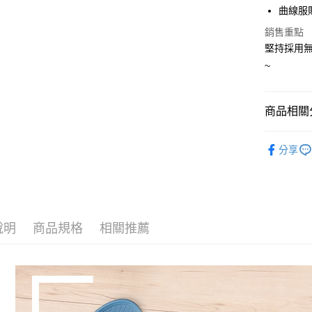
曲線服
悠遊付
銷售重點
Google Pa
堅持採用
AFTEE先
~
相關說明
【關於「A
ATM付款
AFTEE
商品相關分
便利好安
１．簡單
— 材質快
２．便利
分享
運送方式
３．安心
▷空間/場
全家取貨
▷空間/場
【「AFT
每筆NT$8
１．於結帳
— 季節快
付」結帳
付款後 全
２．訂單
說明
商品規格
相關推薦
▷空間/場
３．收到繳
每筆NT$8
／ATM／
【企業/飯
※ 請注意
7-11取貨
絡購買商品
先享後付
每筆NT$8
※ 交易是
是否繳費成
付款後 7-