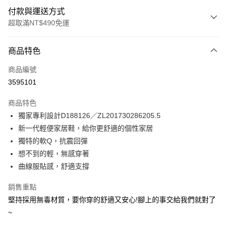
付款與運送方式
超取滿NT$490免運
付款方式
商品特色
信用卡一次付款
商品編號
超商取貨付款
3595101
LINE Pay
商品特色
Apple Pay
獨家專利設計D188126／ZL201730286205.5
新一代輕便家居鞋，給你更舒適的個性家居
街口支付
獨特的軟Q，抗震回彈
悠遊付
想不到的輕，無感穿著
曲線服貼感，舒適支撐
Google Pay
銷售重點
AFTEE先享後付
堅持採用無毒材質，要你穿的舒適又安心!腳上的事交給我們就對了
相關說明
~
【關於「AFTEE先享後付」】
ATM付款
AFTEE先享後付是「在收到商品之後才付款」的支付方式。 讓您購物簡單