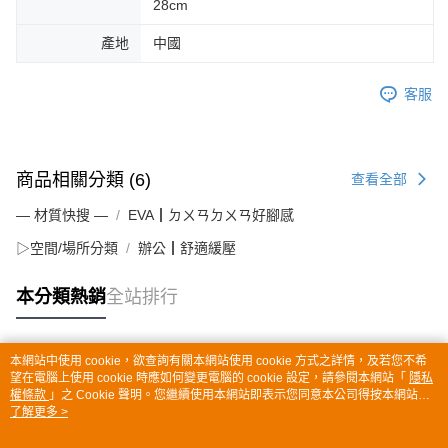
28cm
產地
中國
客服
商品相關分類 (6)
查看全部
— 材質快搜 —
EVA┃ㄉㄨㄢㄉㄨㄢ好腳感
▷空間/場所分類
辦公┃舒適緩壓
本分類熱銷
全站排行
本網站中使用 cookie，欲查詢有關本網站使用 cookie 方式之詳情，及若您不希
熱門標籤
望在電腦上使用 cookie 時應如何變更電腦的 cookie 設定，請參閱本網站「
隱私
權條款
」之 Cookie 聲明。您繼續使用本網站即表示您同意本公司得按本網站使
用條款之 Cookie 聲明使用 cookie。
了解更多 >