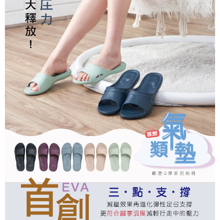
港澳地區
查看運費
「AFTEE先享後付」，若未經同意申辦者引起之損失，本公司不負相關責
任。
４．使用「AFTEE先享後付」時，將依據個別帳號之用戶狀況，依本公司即
時審查核予不同之上限額度；若仍有額度不足之情形，本公司將視審查結果
請求用戶進行身份認證。
５．嚴禁一人註冊多個帳號或使用他人資訊註冊。若發現惡意使用之情形，
恩沛科技股份有限公司將有權停止該用戶之使用額度並採取法律行動。