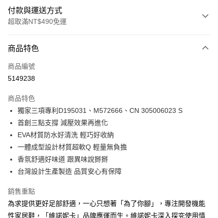
付款與運送方式
超取滿NT$490免運
付款方式
商品特色
信用卡一次付款
商品編號
超商取貨付款
5149238
LINE Pay
商品特色
Apple Pay
獨家三項專利D195031、M572666、CN 305006023 S
首創三點支撐 減壓效果再進化
街口支付
EVA材質防水好清洗 輕巧好收納
悠遊付
一體成型設計材質超軟Q 輕量無負擔
香氛舒適好味道 跟異味說掰掰
Google Pay
台灣設計生產製造 品質安心有保障
AFTEE先享後付
銷售重點
相關說明
為求提供更好足部舒適，一心只想著「為了你腳」，專注開發機能
【關於「AFTEE先享後付」】
ATM付款
AFTEE先享後付是「在收到商品之後才付款」的支付方式。 讓您購物簡單
性家居鞋，「維諾妮卡」品牌應運而生。維諾妮卡深入探究使用情