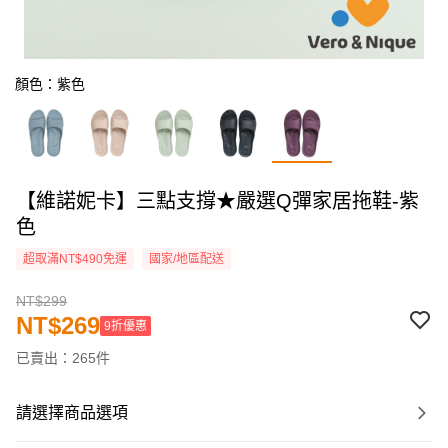
顏色：紫色
【維諾妮卡】三點支撐★嚴選Q彈家居拖鞋-紫
色
超取滿NT$490免運
國家/地區配送
NT$299
NT$269
9折優惠
已賣出：265件
請選擇商品選項