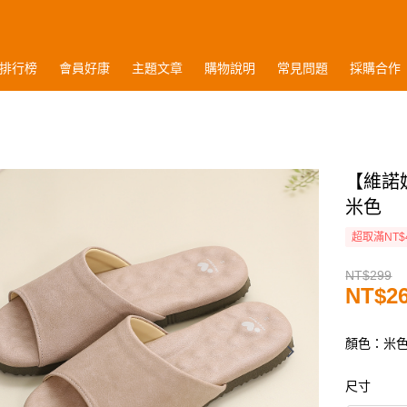
排行榜
會員好康
主題文章
購物說明
常見問題
採購合作
【維諾
米色
超取滿NT$
NT$299
NT$2
顏色：米
尺寸