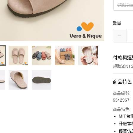
S號25c
數量
付款與運
超取滿NT$
付款方式
商品特色
信用卡一
商品編號
6342967
超商取貨
商品特色
LINE Pay
MIT台
升級顆
Apple Pay
優質仿