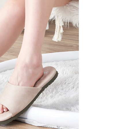
所分類
訪客┃簡約素雅
否成功請以「AFTEE先享後付 」之結帳頁面顯示為準，若有關於
功／繳費後需取消欲退款等相關疑問，請聯繫「AFTEE先享後
11取貨
質專區
乳膠墊｜ Q彈減壓
援中心」
https://netprotections.freshdesk.com/support/home
0，滿NT$490(含以上)免運費
項】
恩沛科技股份有限公司提供之「AFTEE先享後付」服務完成之
依本服務之必要範圍內提供個人資料，並將交易相關給付款項請
0，滿NT$490(含以上)免運費
讓予恩沛科技股份有限公司。
個人資料處理事宜，請瀏覽以下網址：
ee.tw/terms/#terms3
50，滿NT$800(含以上)免運費
年的使用者請事先徵得法定代理人或監護人之同意方可使用
E先享後付」，若未經同意申辦者引起之損失，本公司不負相關責
查看運費
AFTEE先享後付」時，將依據個別帳號之用戶狀況，依本公司
核予不同之上限額度；若仍有額度不足之情形，本公司將視審查
用戶進行身份認證。
一人註冊多個帳號或使用他人資訊註冊。若發現惡意使用之情
科技股份有限公司將有權停止該用戶之使用額度並採取法律行