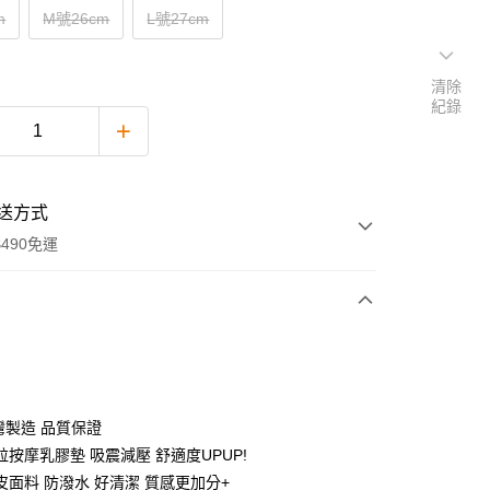
m
M號26cm
L號27cm
清除
紀錄
送方式
490免運
次付款
付款
灣製造 品質保證
粒按摩乳膠墊 吸震減壓 舒適度UPUP!
皮面料 防潑水 好清潔 質感更加分+