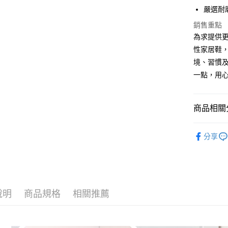
街口支付
嚴選耐
悠遊付
銷售重點
為求提供
Google Pa
性家居鞋
AFTEE先
境、習慣
相關說明
一點，用
【關於「A
ATM付款
AFTEE
便利好安
商品相關分
１．簡單
２．便利
運送方式
【 Vero
３．安心
分享
全家取貨
▷MIT台
【「AFT
每筆NT$8
１．於結帳
▷空間/場
付」結帳
付款後 全
２．訂單
▷空間/場
３．收到繳
每筆NT$8
說明
商品規格
相關推薦
／ATM／
— 季節快
※ 請注意
7-11取貨
— 材質快
絡購買商品
先享後付
每筆NT$8