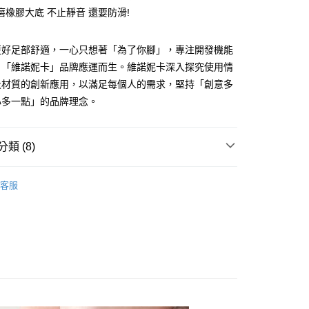
磨橡膠大底 不止靜音 還要防滑!
更好足部舒適，一心只想著「為了你腳」，專注開發機能
y
，「維諾妮卡」品牌應運而生。維諾妮卡深入探究使用情
享後付
及材質的創新應用，以滿足每個人的需求，堅持「創意多
心多一點」的品牌理念。
FTEE先享後付」】
先享後付是「在收到商品之後才付款」的支付方式。 讓您購物簡單
心！
類 (8)
：不需註冊會員、不需綁卡、不需儲值。
：只要手機號碼，簡訊認證，即可結帳。
&Nique 維諾妮卡 】用心多一點
：先確認商品／服務後，再付款。
客服
付款
灣製造
EE先享後付」結帳流程】
0，滿NT$490(含以上)免運費
方式選擇「AFTEE先享後付」後，將跳轉至「AFTEE先享後
所分類
室內┃舒適居家
頁面，進行簡訊認證並確認金額後，即可完成結帳。
家取貨
成立數日內，您將收到繳費通知簡訊。
所分類
臥室┃靜音好品質
費通知簡訊後14天內，點擊此簡訊中的連結，可透過四大超商
0，滿NT$490(含以上)免運費
網路銀行／等多元方式進行付款，方視為交易完成。
搜 —
四季皆宜⛅
：結帳手續完成當下不需立刻繳費，但若您需要取消訂單，請聯
付款
搜 —
皮質┃防潑水清潔無負擔
的店家。未經商家同意取消之訂單仍視為有效，需透過AFTEE
繳納相關費用。
0，滿NT$490(含以上)免運費