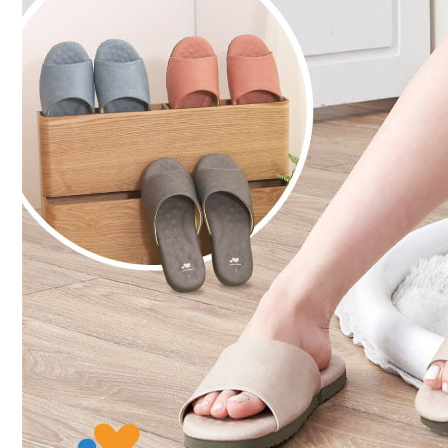
▷空間/場
※ 交易是
是否繳費成
付款後 7-
▷機能材
付客戶支
每筆NT$8
【注意事
宅配
１．透過由
交易，需
每筆NT$8
求債權轉
２．關於
離島宅配
https://aft
每筆NT$1
３．未成
「AFTE
港澳地區
任。
４．使用「
即時審查
結果請求
５．嚴禁
形，恩沛
動。