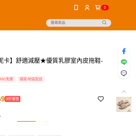
0
妮卡】舒適減壓★優質乳膠室內皮拖鞋-
490免運
國家/地區配送
69
9折優惠
色