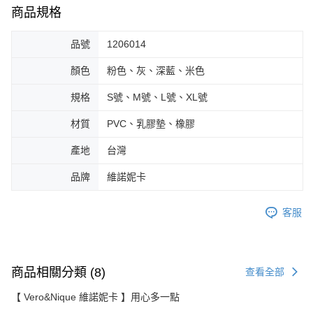
商品規格
品號
1206014
顏色
粉色、灰、深藍、米色
規格
S號、M號、L號、XL號
材質
PVC、乳膠墊、橡膠
產地
台灣
品牌
維諾妮卡
客服
商品相關分類 (8)
查看全部
【 Vero&Nique 維諾妮卡 】用心多一點