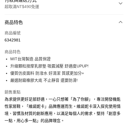
付款與運送方式
超取滿NT$490免運
付款方式
商品特色
信用卡一次付款
商品編號
超商取貨付款
6342981
LINE Pay
商品特色
Apple Pay
MIT台灣製造 品質保證
升級顆粒按摩乳膠墊 吸震減壓 舒適度UPUP!
街口支付
優質仿皮面料 防潑水 好清潔 質感更加分+
悠遊付
嚴選耐磨橡膠大底 不止靜音 還要防滑!
Google Pay
銷售重點
為求提供更好足部舒適，一心只想著「為了你腳」，專注開發機能
AFTEE先享後付
性家居鞋，「維諾妮卡」品牌應運而生。維諾妮卡深入探究使用情
相關說明
境、習慣及材質的創新應用，以滿足每個人的需求，堅持「創意多
【關於「AFTEE先享後付」】
ATM付款
AFTEE先享後付是「在收到商品之後才付款」的支付方式。 讓您購物簡單
一點，用心多一點」的品牌理念。
便利好安心！