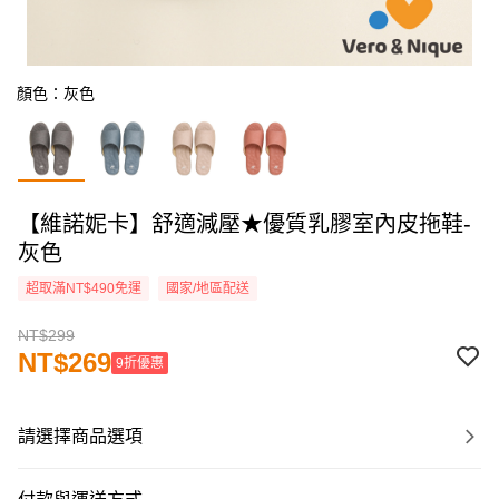
顏色：灰色
【維諾妮卡】舒適減壓★優質乳膠室內皮拖鞋-
灰色
超取滿NT$490免運
國家/地區配送
NT$299
NT$269
9折優惠
請選擇商品選項