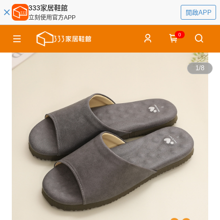
333家居鞋館
開啟APP
立刻使用官方APP
0
1
/
8