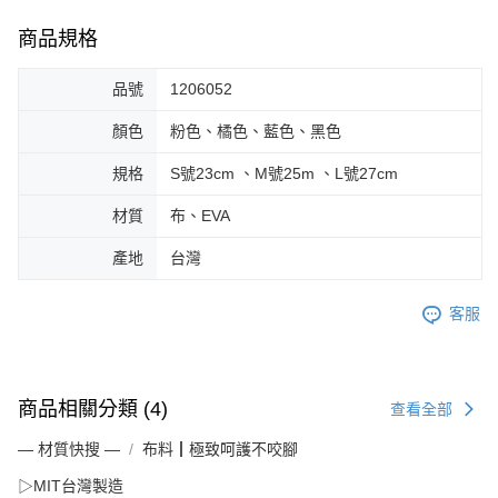
商品規格
品號
1206052
顏色
粉色、橘色、藍色、黑色
規格
S號23cm 、M號25m 、L號27cm
材質
布、EVA
產地
台灣
客服
商品相關分類 (4)
查看全部
— 材質快搜 —
布料┃極致呵護不咬腳
▷MIT台灣製造