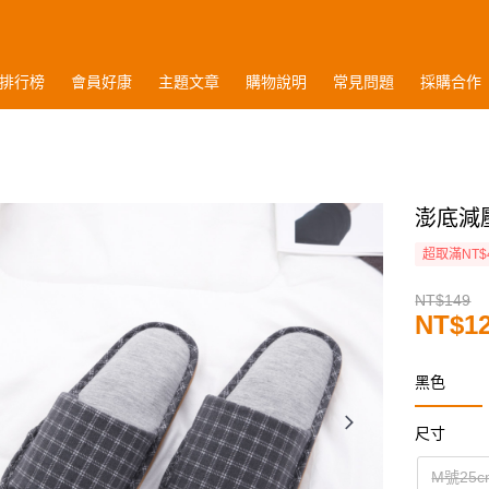
排行榜
會員好康
主題文章
購物說明
常見問題
採購合作
澎底減
超取滿NT$
NT$149
NT$1
黑色
尺寸
M號25c