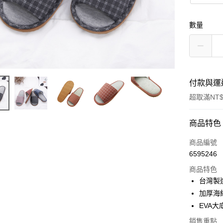
數量
付款與運
超取滿NT$
付款方式
商品特色
信用卡一
商品編號
6595246
超商取貨
商品特色
LINE Pay
台灣製
加厚海
Apple Pay
EVA
街口支付
銷售重點