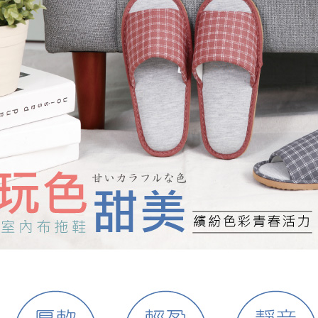
付客戶支
每筆NT$8
【注意事
宅配
１．透過由
交易，需
每筆NT$8
求債權轉
２．關於
離島宅配
https://aft
每筆NT$1
３．未成
「AFTE
港澳地區
任。
４．使用「
即時審查
結果請求
５．嚴禁
形，恩沛
動。