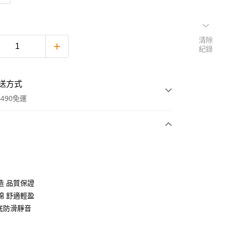
清除
紀錄
送方式
490免運
次付款
付款
造 品質保證
綿 舒適輕盈
大底防滑靜音