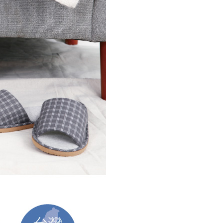
援中心」
https://netprotections.freshdesk.com/support/home
0，滿NT$490(含以上)免運費
項】
恩沛科技股份有限公司提供之「AFTEE先享後付」服務完成之
依本服務之必要範圍內提供個人資料，並將交易相關給付款項請
0，滿NT$490(含以上)免運費
讓予恩沛科技股份有限公司。
個人資料處理事宜，請瀏覽以下網址：
ee.tw/terms/#terms3
50，滿NT$800(含以上)免運費
年的使用者請事先徵得法定代理人或監護人之同意方可使用
E先享後付」，若未經同意申辦者引起之損失，本公司不負相關責
查看運費
AFTEE先享後付」時，將依據個別帳號之用戶狀況，依本公司
核予不同之上限額度；若仍有額度不足之情形，本公司將視審查
用戶進行身份認證。
一人註冊多個帳號或使用他人資訊註冊。若發現惡意使用之情
科技股份有限公司將有權停止該用戶之使用額度並採取法律行