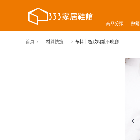
商品分類
熱銷
首頁
— 材質快搜 —
布料┃極致呵護不咬腳