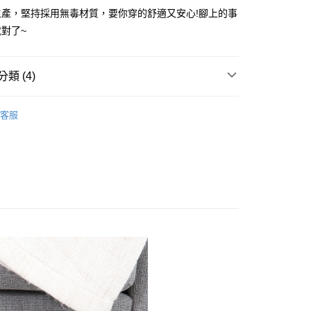
生產，堅持採用無毒材質，要你穿的舒適又安心!腳上的事
對了~
y
享後付
類 (4)
FTEE先享後付」】
搜 —
布料┃極致呵護不咬腳
先享後付是「在收到商品之後才付款」的支付方式。 讓您購物簡單
客服
心！
灣製造
：不需註冊會員、不需綁卡、不需儲值。
：只要手機號碼，簡訊認證，即可結帳。
所分類
室內┃舒適居家
：先確認商品／服務後，再付款。
搜 —
秋冬保暖⛄
付款
EE先享後付」結帳流程】
0，滿NT$490(含以上)免運費
方式選擇「AFTEE先享後付」後，將跳轉至「AFTEE先享後
頁面，進行簡訊認證並確認金額後，即可完成結帳。
家取貨
成立數日內，您將收到繳費通知簡訊。
費通知簡訊後14天內，點擊此簡訊中的連結，可透過四大超商
0，滿NT$490(含以上)免運費
網路銀行／等多元方式進行付款，方視為交易完成。
：結帳手續完成當下不需立刻繳費，但若您需要取消訂單，請聯
付款
的店家。未經商家同意取消之訂單仍視為有效，需透過AFTEE
繳納相關費用。
0，滿NT$490(含以上)免運費
否成功請以「AFTEE先享後付 」之結帳頁面顯示為準，若有關於
功／繳費後需取消欲退款等相關疑問，請聯繫「AFTEE先享後
11取貨