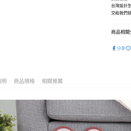
台灣設計
悠遊付
交給我們就
Google Pa
AFTEE先
商品相關分
相關說明
【關於「A
— 材質快
ATM付款
AFTEE
分享
便利好安
▷MIT台
１．簡單
２．便利
▷空間/場
運送方式
３．安心
— 季節快
全家取貨
【「AFT
說明
商品規格
相關推薦
每筆NT$8
１．於結帳
付」結帳
付款後 全
２．訂單
３．收到繳
每筆NT$8
／ATM／
※ 請注意
7-11取貨
絡購買商品
先享後付
每筆NT$8
※ 交易是
是否繳費成
付款後 7-