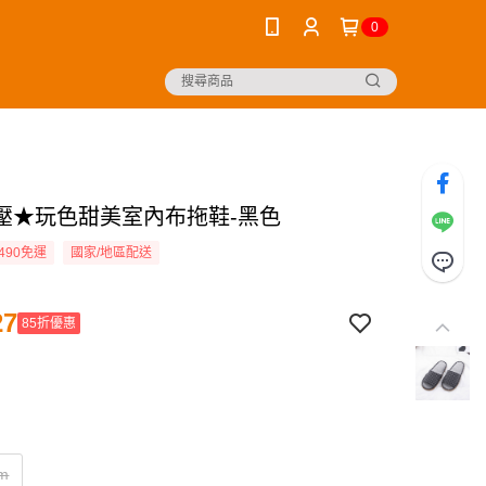
0
壓★玩色甜美室內布拖鞋-黑色
490免運
國家/地區配送
27
85折優惠
m