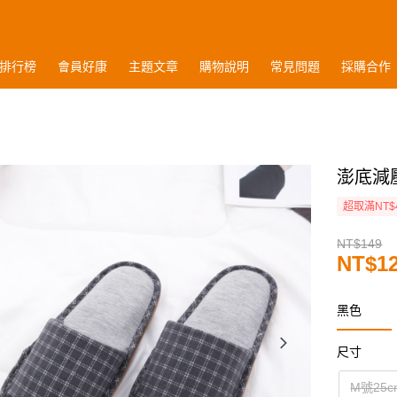
排行榜
會員好康
主題文章
購物說明
常見問題
採購合作
澎底減
超取滿NT$
NT$149
NT$1
黑色
尺寸
M號25c