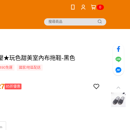
0
壓★玩色甜美室內布拖鞋-黑色
490免運
國家/地區配送
27
85折優惠
m