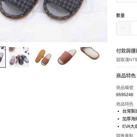
數量
付款與運
超取滿NT$
付款方式
商品特色
信用卡一
商品編號
6595246
超商取貨
商品特色
LINE Pay
台灣製
加厚海
Apple Pay
EVA
街口支付
銷售重點