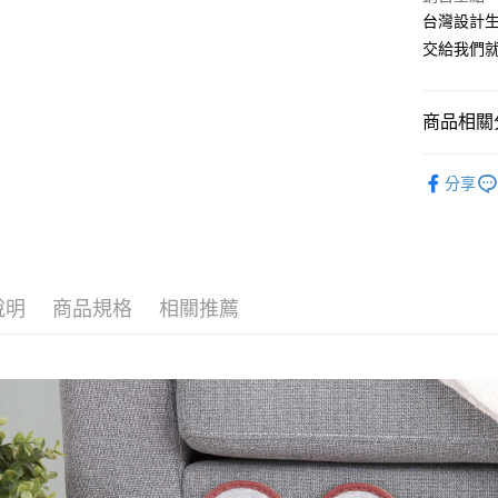
台灣設計
悠遊付
交給我們就
Google Pa
AFTEE先
商品相關分
相關說明
【關於「A
— 材質快
ATM付款
AFTEE
分享
便利好安
▷MIT台
１．簡單
２．便利
▷空間/場
運送方式
３．安心
— 季節快
全家取貨
【「AFT
說明
商品規格
相關推薦
每筆NT$8
１．於結帳
付」結帳
付款後 全
２．訂單
３．收到繳
每筆NT$8
／ATM／
※ 請注意
7-11取貨
絡購買商品
先享後付
每筆NT$8
※ 交易是
是否繳費成
付款後 7-