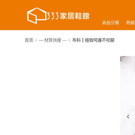
商品分類
熱銷
首頁
— 材質快搜 —
布料┃極致呵護不咬腳