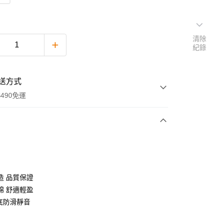
清除
紀錄
送方式
490免運
次付款
付款
造 品質保證
綿 舒適輕盈
大底防滑靜音