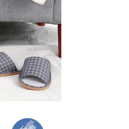
援中心」
https://netprotections.freshdesk.com/support/home
0，滿NT$490(含以上)免運費
項】
恩沛科技股份有限公司提供之「AFTEE先享後付」服務完成之
依本服務之必要範圍內提供個人資料，並將交易相關給付款項請
0，滿NT$490(含以上)免運費
讓予恩沛科技股份有限公司。
個人資料處理事宜，請瀏覽以下網址：
ee.tw/terms/#terms3
50，滿NT$800(含以上)免運費
年的使用者請事先徵得法定代理人或監護人之同意方可使用
E先享後付」，若未經同意申辦者引起之損失，本公司不負相關責
查看運費
AFTEE先享後付」時，將依據個別帳號之用戶狀況，依本公司
核予不同之上限額度；若仍有額度不足之情形，本公司將視審查
用戶進行身份認證。
一人註冊多個帳號或使用他人資訊註冊。若發現惡意使用之情
科技股份有限公司將有權停止該用戶之使用額度並採取法律行