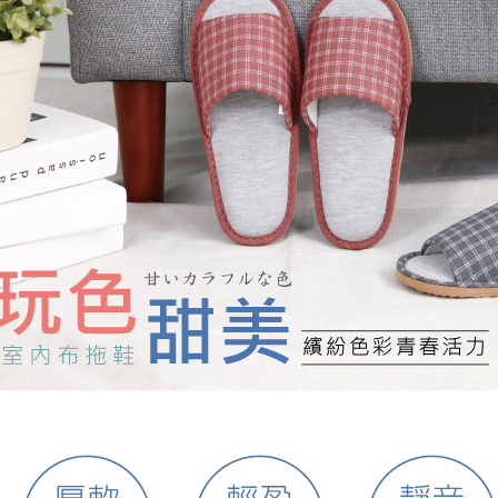
付客戶支
每筆NT$8
【注意事
宅配
１．透過由
交易，需
每筆NT$8
求債權轉
２．關於
離島宅配
https://aft
每筆NT$1
３．未成
「AFTE
港澳地區
任。
４．使用「
即時審查
結果請求
５．嚴禁
形，恩沛
動。