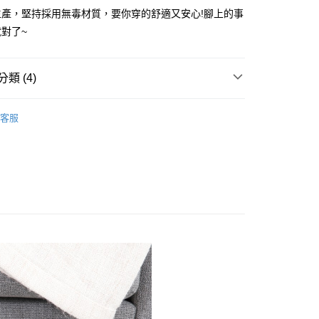
生產，堅持採用無毒材質，要你穿的舒適又安心!腳上的事
對了~
y
享後付
類 (4)
FTEE先享後付」】
搜 —
布料┃極致呵護不咬腳
先享後付是「在收到商品之後才付款」的支付方式。 讓您購物簡單
客服
心！
灣製造
：不需註冊會員、不需綁卡、不需儲值。
：只要手機號碼，簡訊認證，即可結帳。
所分類
室內┃舒適居家
：先確認商品／服務後，再付款。
搜 —
秋冬保暖⛄
付款
EE先享後付」結帳流程】
0，滿NT$490(含以上)免運費
方式選擇「AFTEE先享後付」後，將跳轉至「AFTEE先享後
頁面，進行簡訊認證並確認金額後，即可完成結帳。
家取貨
成立數日內，您將收到繳費通知簡訊。
費通知簡訊後14天內，點擊此簡訊中的連結，可透過四大超商
0，滿NT$490(含以上)免運費
網路銀行／等多元方式進行付款，方視為交易完成。
：結帳手續完成當下不需立刻繳費，但若您需要取消訂單，請聯
付款
的店家。未經商家同意取消之訂單仍視為有效，需透過AFTEE
繳納相關費用。
0，滿NT$490(含以上)免運費
否成功請以「AFTEE先享後付 」之結帳頁面顯示為準，若有關於
功／繳費後需取消欲退款等相關疑問，請聯繫「AFTEE先享後
11取貨