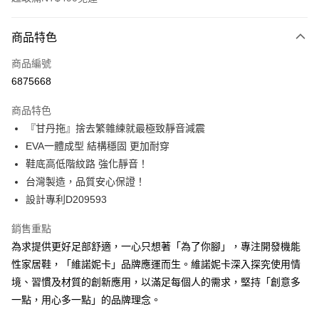
付款方式
商品特色
信用卡一次付款
商品編號
超商取貨付款
6875668
LINE Pay
商品特色
Apple Pay
『甘丹拖』捨去繁雜練就最極致靜音減震
EVA一體成型 結構穩固 更加耐穿
街口支付
鞋底高低階紋路 強化靜音！
悠遊付
台灣製造，品質安心保證！
設計專利D209593
Google Pay
銷售重點
AFTEE先享後付
為求提供更好足部舒適，一心只想著「為了你腳」，專注開發機能
相關說明
性家居鞋，「維諾妮卡」品牌應運而生。維諾妮卡深入探究使用情
【關於「AFTEE先享後付」】
ATM付款
AFTEE先享後付是「在收到商品之後才付款」的支付方式。 讓您購物簡單
境、習慣及材質的創新應用，以滿足每個人的需求，堅持「創意多
便利好安心！
一點，用心多一點」的品牌理念。
１．簡單：不需註冊會員、不需綁卡、不需儲值。
運送方式
２．便利：只要手機號碼，簡訊認證，即可結帳。