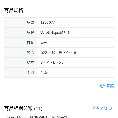
商品規格
品號
1206077
品牌
Vero&Nique維諾妮卡
材質
EVA
顏色
深藍、綠、黑、杏、紫
尺寸
S、M、L、XL
產地
台灣
客服
商品相關分類 (11)
查看全部
【 Vero&Nique 維諾妮卡 】用心多一點