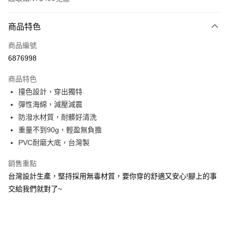
付款方式
商品特色
信用卡一次付款
商品編號
超商取貨付款
6876998
LINE Pay
商品特色
Apple Pay
撞色設計，穿出獨特
彈性海綿，減壓減震
街口支付
防潑水材質，耐髒好清洗
悠遊付
重量不到90g，輕盈無負擔
PVC耐磨大底，台灣製
Google Pay
銷售重點
AFTEE先享後付
台灣設計生產，堅持採用無毒材質，要你穿的舒適又安心!腳上的事
相關說明
交給我們就對了~
【關於「AFTEE先享後付」】
ATM付款
AFTEE先享後付是「在收到商品之後才付款」的支付方式。 讓您購物簡單
便利好安心！
１．簡單：不需註冊會員、不需綁卡、不需儲值。
運送方式
２．便利：只要手機號碼，簡訊認證，即可結帳。