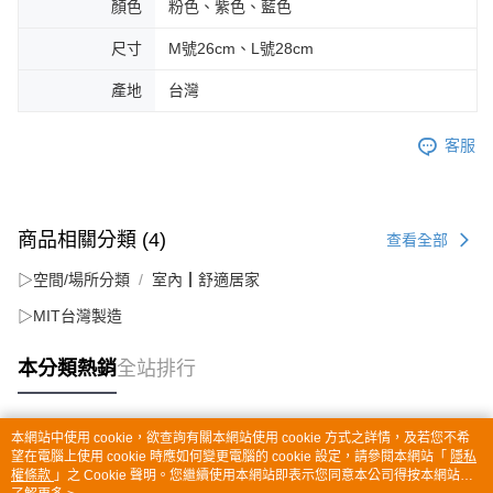
顏色
粉色、紫色、藍色
尺寸
M號26cm、L號28cm
產地
台灣
客服
商品相關分類 (4)
查看全部
▷空間/場所分類
室內┃舒適居家
▷MIT台灣製造
本分類熱銷
全站排行
本網站中使用 cookie，欲查詢有關本網站使用 cookie 方式之詳情，及若您不希
熱門標籤
望在電腦上使用 cookie 時應如何變更電腦的 cookie 設定，請參閱本網站「
隱私
權條款
」之 Cookie 聲明。您繼續使用本網站即表示您同意本公司得按本網站使