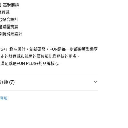
質 高耐磨損
適腳感
弓貼合設計
y
邊減壓抗震
深防滑紋設計
享後付
FTEE先享後付」】
LUS+」趣味設計，創新研發，FUN是每一步都帶著樂趣享
先享後付是「在收到商品之後才付款」的支付方式。 讓您購物簡單
行走的舒適感和親民的價位都比您期待的更多，
心！
：不需註冊會員、不需綁卡、不需儲值。
滿足感是FUN PLUS+的品牌核心。
：只要手機號碼，簡訊認證，即可結帳。
：先確認商品／服務後，再付款。
付款
類 (7)
EE先享後付」結帳流程】
0，滿NT$490(含以上)免運費
方式選擇「AFTEE先享後付」後，將跳轉至「AFTEE先享後
PLUS+ 】趣味設計
頁面，進行簡訊認證並確認金額後，即可完成結帳。
客服
家取貨
成立數日內，您將收到繳費通知簡訊。
所分類
室外┃休閒穿搭
費通知簡訊後14天內，點擊此簡訊中的連結，可透過四大超商
0，滿NT$490(含以上)免運費
網路銀行／等多元方式進行付款，方視為交易完成。
灣製造
：結帳手續完成當下不需立刻繳費，但若您需要取消訂單，請聯
付款
的店家。未經商家同意取消之訂單仍視為有效，需透過AFTEE
搜 —
四季皆宜⛅
繳納相關費用。
0，滿NT$490(含以上)免運費