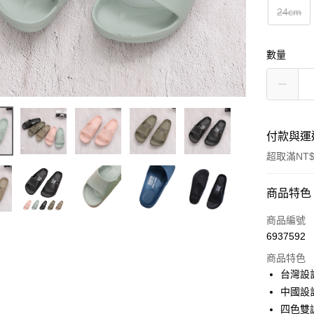
24cm
數量
付款與運
超取滿NT$
付款方式
商品特色
信用卡一
商品編號
6937592
超商取貨
商品特色
LINE Pay
台灣設計
中國設計
Apple Pay
四色雙