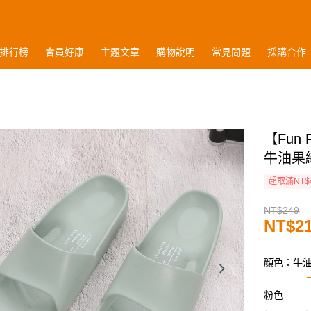
排行榜
會員好康
主題文章
購物說明
常見問題
採購合作
【Fun
牛油果
超取滿NT$
NT$249
NT$2
顏色：牛
粉色