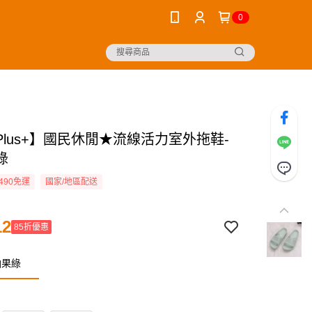
0
 Plus+】國民休閒★流線活力室外拖鞋-
綠
490免運
國家/地區配送
12
85折優惠
油果綠