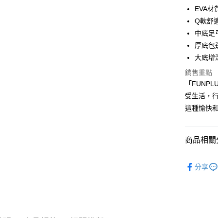
街口支付
EVA材
Q軟舒
悠遊付
中底足
Google Pa
厚底包
大底增
AFTEE先
相關說明
銷售重點
【關於「A
「FUNP
ATM付款
AFTEE
受生活，
便利好安
１．簡單
這種愉快和
２．便利
運送方式
３．安心
全家取貨
商品相關分
【「AFT
每筆NT$8
１．於結帳
【 FUN 
付」結帳
分享
付款後 全
２．訂單
▷空間/場
３．收到繳
每筆NT$8
／ATM／
▷MIT台
※ 請注意
7-11取貨
絡購買商品
— 季節快
先享後付
每筆NT$8