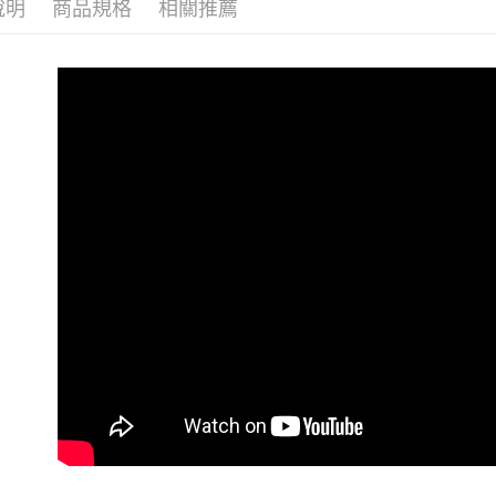
說明
商品規格
相關推薦
※ 交易是
— 對象快
是否繳費成
付款後 7-
付客戶支
— 對象快
每筆NT$8
【🐱寵物友
【注意事
宅配
１．透過由
交易，需
每筆NT$8
求債權轉
２．關於
離島宅配
https://aft
每筆NT$1
３．未成
「AFTE
港澳地區
任。
４．使用「
即時審查
結果請求
５．嚴禁
形，恩沛
動。