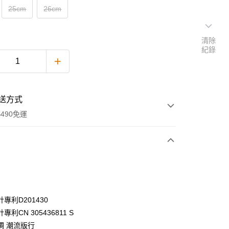
25cm
26cm
清除
紀錄
送方式
490免運
次付款
付款
專利D201430
專利CN 305436811 S
調 潮流版行