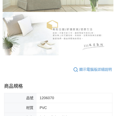
顯示電腦版詳細說明
商品規格
品號
1206070
材質
PVC