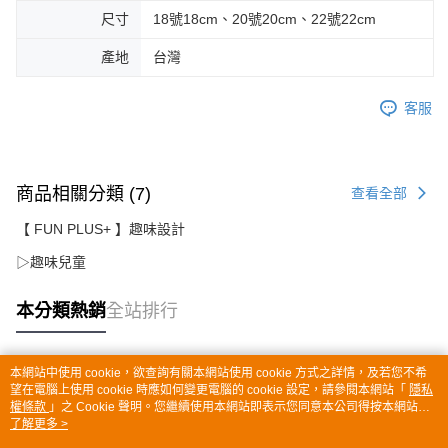
尺寸
18號18cm、20號20cm、22號22cm
產地
台灣
客服
商品相關分類 (7)
查看全部
【 FUN PLUS+ 】趣味設計
▷趣味兒童
本分類熱銷
全站排行
本網站中使用 cookie，欲查詢有關本網站使用 cookie 方式之詳情，及若您不希
熱門標籤
望在電腦上使用 cookie 時應如何變更電腦的 cookie 設定，請參閱本網站「
隱私
權條款
」之 Cookie 聲明。您繼續使用本網站即表示您同意本公司得按本網站使
用條款之 Cookie 聲明使用 cookie。
了解更多 >