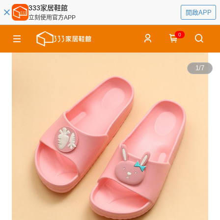
333家居鞋館
開啟APP
立刻使用官方APP
0
1
/
7