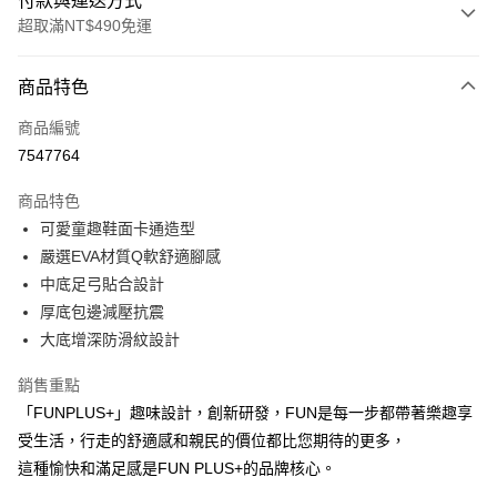
付款與運送方式
超取滿NT$490免運
付款方式
商品特色
信用卡一次付款
商品編號
超商取貨付款
7547764
LINE Pay
商品特色
Apple Pay
可愛童趣鞋面卡通造型
嚴選EVA材質Q軟舒適腳感
街口支付
中底足弓貼合設計
悠遊付
厚底包邊減壓抗震
大底增深防滑紋設計
Google Pay
銷售重點
AFTEE先享後付
「FUNPLUS+」趣味設計，創新研發，FUN是每一步都帶著樂趣享
相關說明
受生活，行走的舒適感和親民的價位都比您期待的更多，
【關於「AFTEE先享後付」】
ATM付款
AFTEE先享後付是「在收到商品之後才付款」的支付方式。 讓您購物簡單
這種愉快和滿足感是FUN PLUS+的品牌核心。
便利好安心！