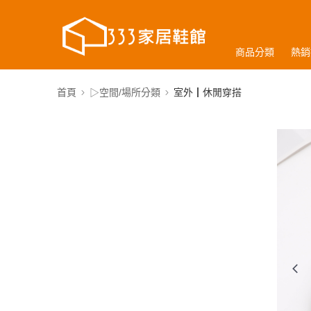
商品分類
熱銷
首頁
▷空間/場所分類
室外┃休閒穿搭