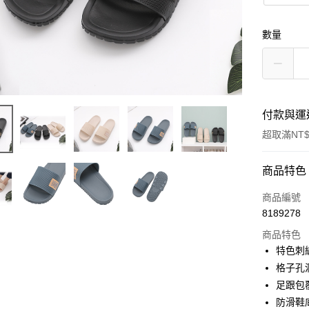
數量
付款與運
超取滿NT$
付款方式
商品特色
信用卡一
商品編號
8189278
超商取貨
商品特色
LINE Pay
特色刺
格子孔
Apple Pay
足跟包
街口支付
防滑鞋