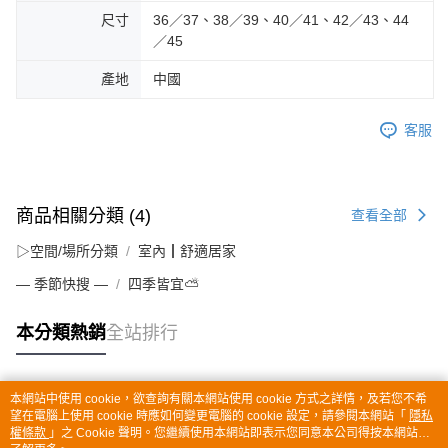
尺寸
36／37、38／39、40／41、42／43、44
／45
產地
中國
客服
商品相關分類 (4)
查看全部
▷空間/場所分類
室內┃舒適居家
— 季節快搜 —
四季皆宜⛅
本分類熱銷
全站排行
本網站中使用 cookie，欲查詢有關本網站使用 cookie 方式之詳情，及若您不希
熱門標籤
望在電腦上使用 cookie 時應如何變更電腦的 cookie 設定，請參閱本網站「
隱私
權條款
」之 Cookie 聲明。您繼續使用本網站即表示您同意本公司得按本網站使