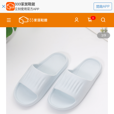
333家居鞋館
開啟APP
立刻使用官方APP
0
1
/
9