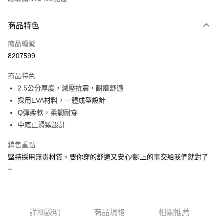
付款方式
商品特色
信用卡一次付款
商品編號
超商取貨付款
8207599
LINE Pay
商品特色
Apple Pay
2.5公分厚度，減壓抗震，耐磨舒適
採用EVA材料，一體成型設計
街口支付
Q彈柔軟，柔韌耐穿
悠遊付
中底止滑顆設計
Google Pay
銷售重點
堅持採用無毒材質，要你穿的舒適又安心!腳上的事交給我們就對了
AFTEE先享後付
~
相關說明
【關於「AFTEE先享後付」】
ATM付款
AFTEE先享後付是「在收到商品之後才付款」的支付方式。 讓您購物簡單
便利好安心！
１．簡單：不需註冊會員、不需綁卡、不需儲值。
運送方式
詳細說明
商品規格
相關推薦
２．便利：只要手機號碼，簡訊認證，即可結帳。