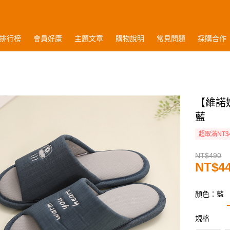
排行榜
會員好康
主題文章
購物說明
常見問題
採購合作
【維諾
藍
超取滿NT$
NT$490
NT$4
顏色：藍
規格