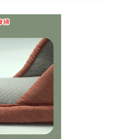
否成功請以「AFTEE先享後付 」之結帳頁面顯示為準，若有關於
搜 —
布料┃極致呵護不咬腳
功／繳費後需取消欲退款等相關疑問，請聯繫「AFTEE先享後
11取貨
援中心」
https://netprotections.freshdesk.com/support/home
搜 —
情侶款┃一起甜蜜蜜
0，滿NT$490(含以上)免運費
項】
質專區
石墨烯┃蓄暖系列
恩沛科技股份有限公司提供之「AFTEE先享後付」服務完成之
依本服務之必要範圍內提供個人資料，並將交易相關給付款項請
0，滿NT$490(含以上)免運費
讓予恩沛科技股份有限公司。
個人資料處理事宜，請瀏覽以下網址：
ee.tw/terms/#terms3
50，滿NT$800(含以上)免運費
年的使用者請事先徵得法定代理人或監護人之同意方可使用
E先享後付」，若未經同意申辦者引起之損失，本公司不負相關責
查看運費
AFTEE先享後付」時，將依據個別帳號之用戶狀況，依本公司
核予不同之上限額度；若仍有額度不足之情形，本公司將視審查
用戶進行身份認證。
一人註冊多個帳號或使用他人資訊註冊。若發現惡意使用之情
科技股份有限公司將有權停止該用戶之使用額度並採取法律行