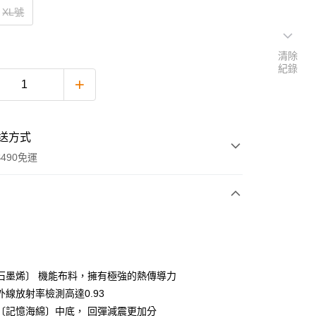
XL號
清除
紀錄
送方式
490免運
次付款
付款
石墨烯〕 機能布料，擁有極強的熱傳導力
外線放射率檢測高達0.93
〔記憶海綿〕中底， 回彈減震更加分