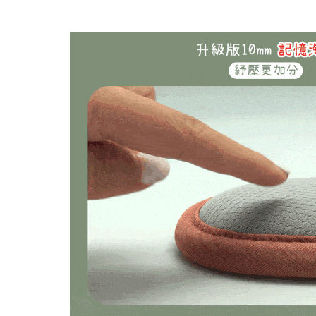
※ 交易是
— 材質快
是否繳費成
付款後 7-
付客戶支
— 對象快
每筆NT$8
【注意事
▷機能材
宅配
１．透過由
交易，需
每筆NT$8
求債權轉
２．關於
離島宅配
https://aft
每筆NT$1
３．未成
「AFTE
港澳地區
任。
４．使用「
即時審查
結果請求
５．嚴禁
形，恩沛
動。