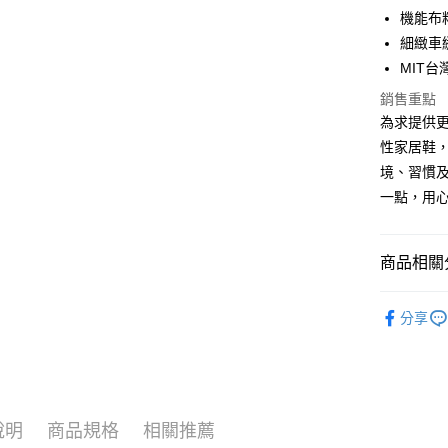
街口支付
機能布
細緻車
悠遊付
MIT台
Google Pa
銷售重點
AFTEE先
為求提供
相關說明
性家居鞋
【關於「A
境、習慣
ATM付款
AFTEE
一點，用
便利好安
１．簡單
２．便利
運送方式
３．安心
商品相關分
全家取貨
【「AFT
【 Vero
每筆NT$8
１．於結帳
分享
付」結帳
▷MIT台
付款後 全
２．訂單
３．收到繳
▷空間/場
每筆NT$8
／ATM／
▷空間/場
※ 請注意
7-11取貨
絡購買商品
說明
商品規格
相關推薦
— 季節快
先享後付
每筆NT$8