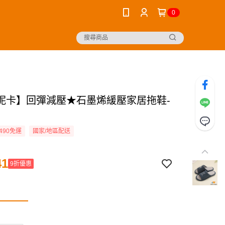
0
妮卡】回彈減壓★石墨烯緩壓家居拖鞋-
490免運
國家/地區配送
41
9折優惠