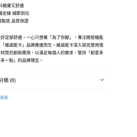
料親膚又舒適
縫走線 細節到位
灣製造 品質保證
y
享後付
更好足部舒適，一心只想著「為了你腳」，專注開發機能
，「維諾妮卡」品牌應運而生。維諾妮卡深入探究使用情
FTEE先享後付」】
及材質的創新應用，以滿足每個人的需求，堅持「創意多
先享後付是「在收到商品之後才付款」的支付方式。 讓您購物簡單
心多一點」的品牌理念。
心！
：不需註冊會員、不需綁卡、不需儲值。
：只要手機號碼，簡訊認證，即可結帳。
：先確認商品／服務後，再付款。
類 (8)
付款
EE先享後付」結帳流程】
&Nique 維諾妮卡 】用心多一點
0，滿NT$490(含以上)免運費
方式選擇「AFTEE先享後付」後，將跳轉至「AFTEE先享後
客服
頁面，進行簡訊認證並確認金額後，即可完成結帳。
灣製造
家取貨
成立數日內，您將收到繳費通知簡訊。
費通知簡訊後14天內，點擊此簡訊中的連結，可透過四大超商
所分類
室內┃舒適居家
0，滿NT$490(含以上)免運費
網路銀行／等多元方式進行付款，方視為交易完成。
所分類
：結帳手續完成當下不需立刻繳費，但若您需要取消訂單，請聯
臥室┃靜音好品質
付款
的店家。未經商家同意取消之訂單仍視為有效，需透過AFTEE
搜 —
秋冬保暖⛄
繳納相關費用。
0，滿NT$490(含以上)免運費