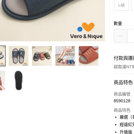
L號
數量
付款與運
超取滿NT$
付款方式
商品特色
信用卡一
商品編號
8590128
超商取貨
商品特色
LINE Pay
嚴選〔
經遠紅
Apple Pay
升級版