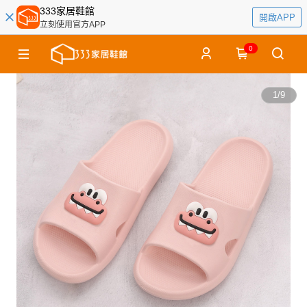
333家居鞋館
開啟APP
立刻使用官方APP
0
1
/
9