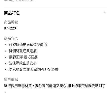
付款方式
商品特色
信用卡一次付款
商品編號
超商取貨付款
8742204
LINE Pay
商品特色
Apple Pay
可旋轉俏皮滴塑造型鞋面
雙側開孔通風透氣
街口支付
柔韌回彈 輕巧便攜
悠遊付
波浪壓紋止滑安心
防水材質易清潔 輕盈鞋身無負擔
Google Pay
銷售重點
AFTEE先享後付
堅持採用無毒材質，要你穿的舒適又安心!腳上的事交給我們就對了
相關說明
~
【關於「AFTEE先享後付」】
ATM付款
AFTEE先享後付是「在收到商品之後才付款」的支付方式。 讓您購物簡單
便利好安心！
１．簡單：不需註冊會員、不需綁卡、不需儲值。
運送方式
２．便利：只要手機號碼，簡訊認證，即可結帳。