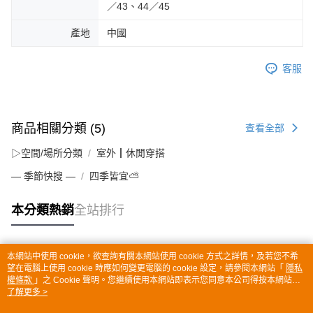
／43、44／45
產地
中國
客服
商品相關分類 (5)
查看全部
▷空間/場所分類
室外┃休閒穿搭
— 季節快搜 —
四季皆宜⛅
本分類熱銷
全站排行
本網站中使用 cookie，欲查詢有關本網站使用 cookie 方式之詳情，及若您不希
熱門標籤
望在電腦上使用 cookie 時應如何變更電腦的 cookie 設定，請參閱本網站「
隱私
權條款
」之 Cookie 聲明。您繼續使用本網站即表示您同意本公司得按本網站使
用條款之 Cookie 聲明使用 cookie。
了解更多 >