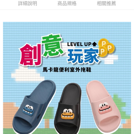
詳細說明
商品規格
相關推薦
３．安心：先確認商品／服務後，再付款。
全家取貨付款
每筆NT$80，滿NT$490(含以上)免運費
【「AFTEE先享後付」結帳流程】
１．於結帳方式選擇「AFTEE先享後付」後，將跳轉至「AFTEE先享後付」
付款後 全家取貨
結帳頁面，進行簡訊認證並確認金額後，即可完成結帳。
２．訂單成立數日內，您將收到繳費通知簡訊。
每筆NT$80，滿NT$490(含以上)免運費
３．收到繳費通知簡訊後14天內，點擊此簡訊中的連結，可透過四大超商／
ATM／網路銀行／等多元方式進行付款，方視為交易完成。
7-11取貨付款
※ 請注意：結帳手續完成當下不需立刻繳費，但若您需要取消訂單，請聯絡
每筆NT$80，滿NT$490(含以上)免運費
購買商品的店家。未經商家同意取消之訂單仍視為有效，需透過AFTEE先享
後付繳納相關費用。
付款後 7-11取貨
※ 交易是否成功請以「AFTEE先享後付 」之結帳頁面顯示為準，若有關於
是否繳費成功／繳費後需取消欲退款等相關疑問，請聯繫「AFTEE先享後付
每筆NT$80，滿NT$490(含以上)免運費
客戶支援中心」
https://netprotections.freshdesk.com/support/home
宅配
【注意事項】
１．透過由恩沛科技股份有限公司提供之「AFTEE先享後付」服務完成之交
每筆NT$80，滿NT$490(含以上)免運費
易，需依本服務之必要範圍內提供個人資料，並將交易相關給付款項請求債
權轉讓予恩沛科技股份有限公司。
離島宅配
２．關於個人資料處理事宜，請瀏覽以下網址：
每筆NT$150，滿NT$800(含以上)免運費
https://aftee.tw/terms/#terms3
３．未成年的使用者請事先徵得法定代理人或監護人之同意方可使用
港澳地區
查看運費
「AFTEE先享後付」，若未經同意申辦者引起之損失，本公司不負相關責
任。
４．使用「AFTEE先享後付」時，將依據個別帳號之用戶狀況，依本公司即