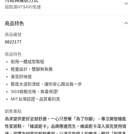
付款與運送方式
超取滿NT$490免運
付款方式
商品特色
信用卡一次付款
商品編號
超商取貨付款
8822177
LINE Pay
商品特色
Apple Pay
耐用一體成型製程
輕量設計，雙腳無負擔
街口支付
香氛好味道
悠遊付
鞋底水波防滑紋，讓你安心踏出每一步
SGS檢驗合格，無毒保證!
Google Pay
MIT台灣認證，品質看的見
AFTEE先享後付
銷售重點
相關說明
為求提供更好足部舒適，一心只想著「為了你腳」，專注開發機能
【關於「AFTEE先享後付」】
ATM付款
AFTEE先享後付是「在收到商品之後才付款」的支付方式。 讓您購物簡單
性家居鞋，「維諾妮卡」品牌應運而生。維諾妮卡深入探究使用情
便利好安心！
境、習慣及材質的創新應用，以滿足每個人的需求，堅持「創意多