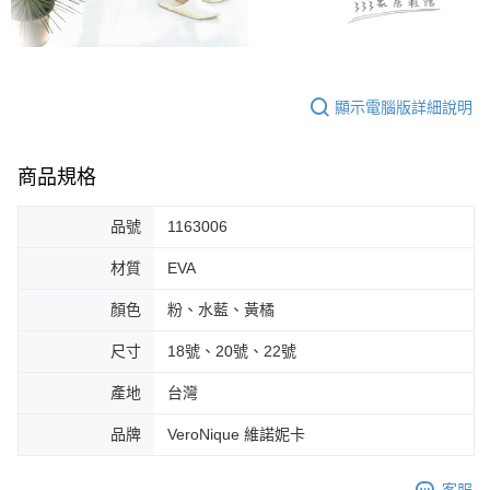
顯示電腦版詳細說明
商品規格
品號
1163006
材質
EVA
顏色
粉、水藍、黃橘
尺寸
18號、20號、22號
產地
台灣
品牌
VeroNique 維諾妮卡
客服