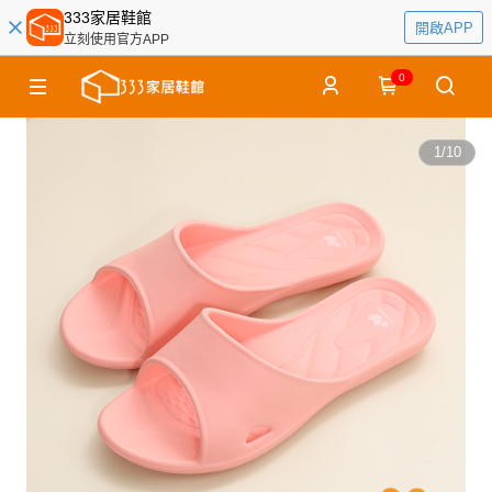
333家居鞋館
開啟APP
立刻使用官方APP
0
1
/
10