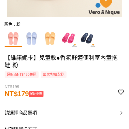
顏色：粉
【維諾妮卡】兒童款●香氛舒適便利室內童拖
鞋-粉
超取滿NT$490免運
國家/地區配送
NT$199
NT$179
9折優惠
請選擇商品選項