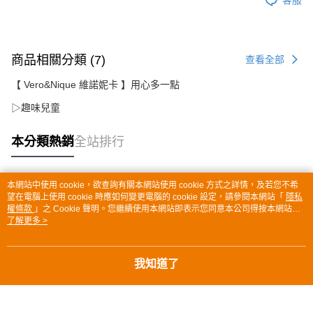
商品相關分類 (7)
查看全部
【 Vero&Nique 維諾妮卡 】用心多一點
▷趣味兒童
本分類熱銷
全站排行
本網站中使用 cookie，欲查詢有關本網站使用 cookie 方式之詳情，及若您不希
熱門標籤
望在電腦上使用 cookie 時應如何變更電腦的 cookie 設定，請參閱本網站「
隱私
權條款
」之 Cookie 聲明。您繼續使用本網站即表示您同意本公司得按本網站使
用條款之 Cookie 聲明使用 cookie。
了解更多 >
我知道了