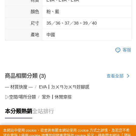
顏色
粉、藍
尺寸
35／36、37／38、39／40
產地
中國
客服
商品相關分類 (3)
查看全部
— 材質快搜 —
EVA┃ㄉㄨㄢㄉㄨㄢ好腳感
▷空間/場所分類
室外┃休閒穿搭
本分類熱銷
全站排行
本網站中使用 cookie，欲查詢有關本網站使用 cookie 方式之詳情，及若您不希
熱門標籤
望在電腦上使用 cookie 時應如何變更電腦的 cookie 設定，請參閱本網站「
隱私