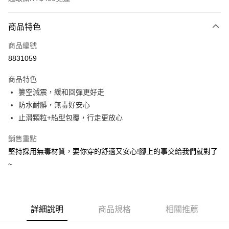
付款方式
商品特色
信用卡一次付款
商品編號
超商取貨付款
8831059
LINE Pay
商品特色
Apple Pay
簍空減震，緩和回彈更好走
防水耐髒，無毒好安心
街口支付
止滑顆粒+船型包覆，行走更放心
悠遊付
銷售重點
Google Pay
堅持採用無毒材質，要你穿的舒適又安心!腳上的事交給我們就對了
~
AFTEE先享後付
相關說明
【關於「AFTEE先享後付」】
ATM付款
AFTEE先享後付是「在收到商品之後才付款」的支付方式。 讓您購物簡單
便利好安心！
詳細說明
商品規格
相關推薦
１．簡單：不需註冊會員、不需綁卡、不需儲值。
運送方式
２．便利：只要手機號碼，簡訊認證，即可結帳。