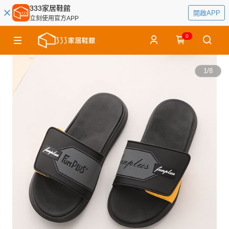
333家居鞋館
開啟APP
立刻使用官方APP
0
1
/
8