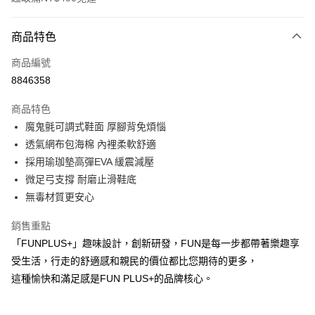
付款方式
商品特色
信用卡一次付款
商品編號
超商取貨付款
8846358
LINE Pay
商品特色
Apple Pay
魔鬼氈可調式鞋面 厚腳背免煩惱
透氣網布包海棉 內裡柔軟舒適
街口支付
採用瑜珈墊高彈EVA 緩震減壓
悠遊付
微足弓支撐 耐磨止滑鞋底
無毒材質更安心
Google Pay
銷售重點
AFTEE先享後付
「FUNPLUS+」趣味設計，創新研發，FUN是每一步都帶著樂趣享
相關說明
受生活，行走的舒適感和親民的價位都比您期待的更多，
【關於「AFTEE先享後付」】
ATM付款
AFTEE先享後付是「在收到商品之後才付款」的支付方式。 讓您購物簡單
這種愉快和滿足感是FUN PLUS+的品牌核心。
便利好安心！
１．簡單：不需註冊會員、不需綁卡、不需儲值。
運送方式
２．便利：只要手機號碼，簡訊認證，即可結帳。