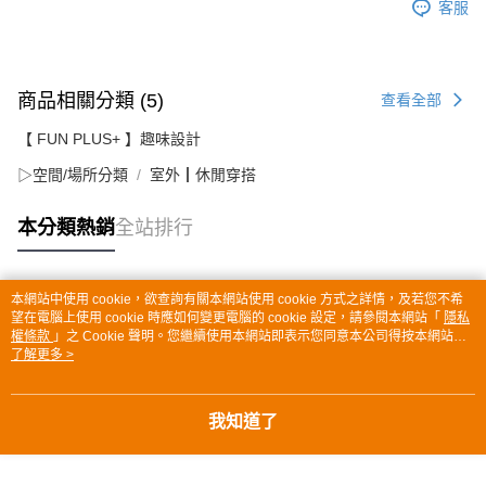
客服
商品相關分類 (5)
查看全部
【 FUN PLUS+ 】趣味設計
▷空間/場所分類
室外┃休閒穿搭
本分類熱銷
全站排行
本網站中使用 cookie，欲查詢有關本網站使用 cookie 方式之詳情，及若您不希
熱門標籤
望在電腦上使用 cookie 時應如何變更電腦的 cookie 設定，請參閱本網站「
隱私
權條款
」之 Cookie 聲明。您繼續使用本網站即表示您同意本公司得按本網站使
用條款之 Cookie 聲明使用 cookie。
了解更多 >
我知道了