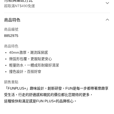
付款與運送方式
超取滿NT$490免運
付款方式
商品特色
信用卡一次付款
商品編號
超商取貨付款
8852975
LINE Pay
商品特色
Apple Pay
40mm激厚，潮流踩屎感
微弧形包覆，更服貼更安心
街口支付
輕量防水，一體成形耐磨好清潔
悠遊付
撞色設計，百搭好穿
Google Pay
銷售重點
「FUNPLUS+」趣味設計，創新研發，FUN是每一步都帶著樂趣享
AFTEE先享後付
受生活，行走的舒適感和親民的價位都比您期待的更多，
相關說明
這種愉快和滿足感是FUN PLUS+的品牌核心。
【關於「AFTEE先享後付」】
ATM付款
AFTEE先享後付是「在收到商品之後才付款」的支付方式。 讓您購物簡單
便利好安心！