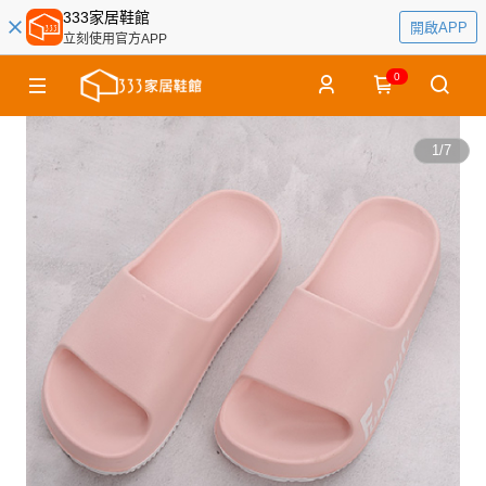
333家居鞋館
開啟APP
立刻使用官方APP
0
1
/
7