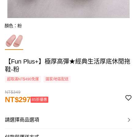
顏色：粉
【Fun Plus+】極厚高彈★經典生活厚底休閒拖
鞋-粉
超取滿NT$490免運
國家/地區配送
NT$349
NT$297
85折優惠
請選擇商品選項