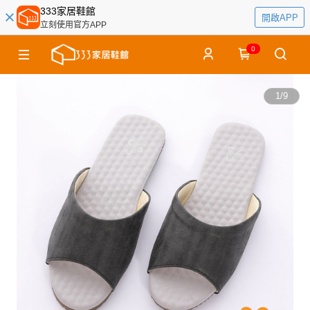
333家居鞋館
開啟APP
立刻使用官方APP
0
1
/
9