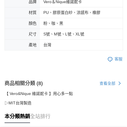
品牌
Vero＆Nique維諾妮卡
材質
PU、膠原蛋白紗、涼感布、橡膠
顏色
粉、咖、黑
尺寸
S號、M號、L號、XL號
產地
台灣
客服
商品相關分類 (8)
查看全部
【 Vero&Nique 維諾妮卡 】用心多一點
▷MIT台灣製造
本分類熱銷
全站排行