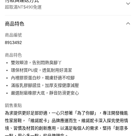
付款與運送方式
超取滿NT$490免運
付款方式
商品特色
信用卡一次付款
商品編號
超商取貨付款
8913492
LINE Pay
商品特色
Apple Pay
雙效瞬涼，告別悶熱臭腳丫
環保材質PU皮，透氣耐用好清潔
街口支付
內裡膠原蛋白紗，親膚舒適不咬腳
悠遊付
滿版乳膠腳感佳，加厚支撐健康減壓
嚴選耐磨橡膠大底，靜音防滑更安心
Google Pay
銷售重點
AFTEE先享後付
為求提供更好足部舒適，一心只想著「為了你腳」，專注開發機能
相關說明
性家居鞋，「維諾妮卡」品牌應運而生。維諾妮卡深入探究使用情
【關於「AFTEE先享後付」】
ATM付款
AFTEE先享後付是「在收到商品之後才付款」的支付方式。 讓您購物簡單
境、習慣及材質的創新應用，以滿足每個人的需求，堅持「創意多
便利好安心！
一點，用心多一點」的品牌理念。