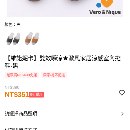
顏色：黑
【維諾妮卡】雙效瞬涼★歐風家居涼感室內拖
鞋-黑
超取滿NT$490免運
國家/地區配送
NT$390
NT$351
9折優惠
請選擇商品選項