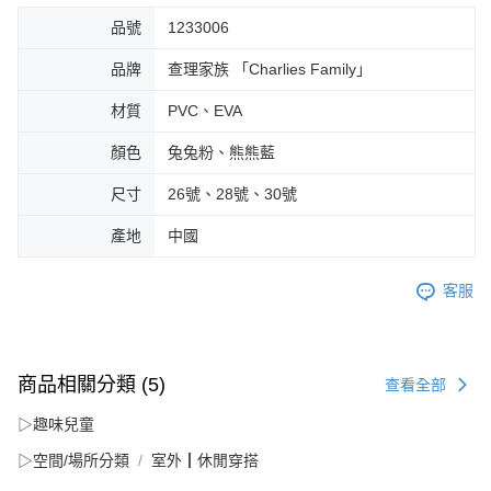
品號
1233006
品牌
查理家族 「Charlies Family」
材質
PVC、EVA
顏色
兔兔粉、熊熊藍
尺寸
26號、28號、30號
產地
中國
客服
商品相關分類 (5)
查看全部
▷趣味兒童
▷空間/場所分類
室外┃休閒穿搭