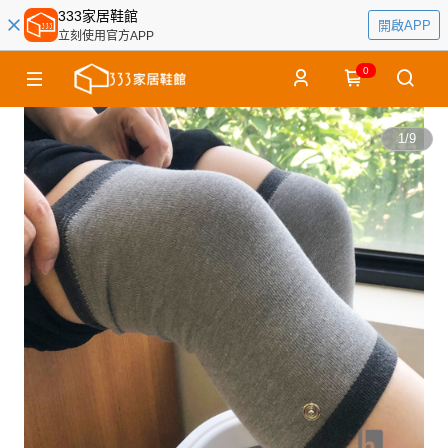
333家居鞋館
開啟APP
立刻使用官方APP
0
1
/
9