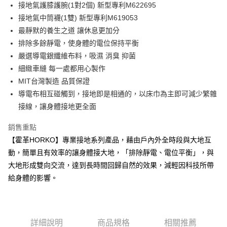
Apple Pay
接地氣護膝護腕(1對2個) 新型專利M622695
接地氣中筒襪(1雙) 新型專利M619053
街口支付
最靜默的養生之道 讓休息更加分
悠遊付
排除多餘靜電，使身體的電位保持平衡
嚴選導電銀纖維布料，吸濕 消臭 抑菌
Google Pay
細緻車縫 每一處都用心製作
AFTEE先享後付
MIT台灣製造 品質保證
相關說明
導電布相互碰觸到，接地即是相通的，以床巾為主即可減少繁雜
【關於「AFTEE先享後付」】
接線，讓身體接地更全面
ATM付款
AFTEE先享後付是「在收到商品之後才付款」的支付方式。 讓您購物簡單
便利好安心！
銷售重點
１．簡單：不需註冊會員、不需綁卡、不需儲值。
運送方式
２．便利：只要手機號碼，簡訊認證，即可結帳。
【霍革HORKO】專業接地系列產品，藉由戶內外全時段與大地互
３．安心：先確認商品／服務後，再付款。
全家取貨付款
動，簡單且有效率的讓身體接大地，「排除靜電、電位平衡」，與
每筆NT$80，滿NT$490(含以上)免運費
大地形成雙向交流，達到長時間回歸自然的效果，減輕因科技所帶
【「AFTEE先享後付」結帳流程】
１．於結帳方式選擇「AFTEE先享後付」後，將跳轉至「AFTEE先享後付」
給身體的影響。
付款後 全家取貨
結帳頁面，進行簡訊認證並確認金額後，即可完成結帳。
２．訂單成立數日內，您將收到繳費通知簡訊。
每筆NT$80，滿NT$490(含以上)免運費
３．收到繳費通知簡訊後14天內，點擊此簡訊中的連結，可透過四大超商／
ATM／網路銀行／等多元方式進行付款，方視為交易完成。
7-11取貨付款
※ 請注意：結帳手續完成當下不需立刻繳費，但若您需要取消訂單，請聯絡
詳細說明
商品規格
相關推薦