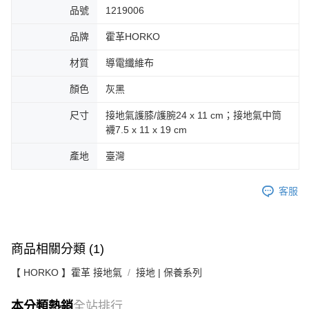
品號
1219006
品牌
霍革HORKO
材質
導電纖維布
顏色
灰黑
尺寸
接地氣護膝/護腕24 x 11 cm；接地氣中筒
襪7.5 x 11 x 19 cm
產地
臺灣
客服
商品相關分類 (1)
【 HORKO 】霍革 接地氣
接地 | 保養系列
本分類熱銷
全站排行