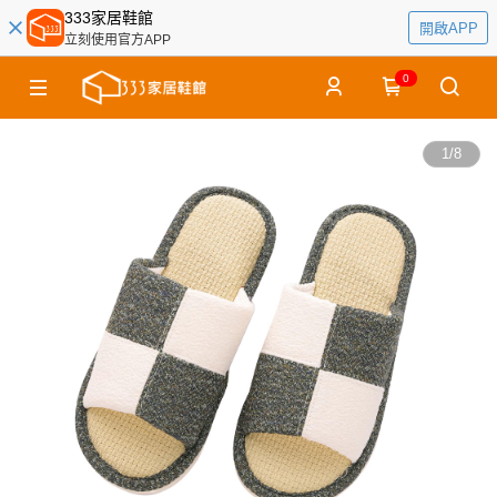
333家居鞋館
開啟APP
立刻使用官方APP
0
1
/
8