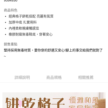
9354530
LINE Pay
商品特色
Apple Pay
經典格子餅乾搭配 亮麗有氣質
加厚中底 扎實用料
街口支付
內裡柔軟親膚觸感佳
悠遊付
橡膠耐磨無毒鞋底，穿著安心
Google Pay
銷售重點
堅持採用無毒材質，要你穿的舒適又安心!腳上的事交給我們就對了
AFTEE先享後付
~
相關說明
【關於「AFTEE先享後付」】
ATM付款
AFTEE先享後付是「在收到商品之後才付款」的支付方式。 讓您購物簡單
便利好安心！
１．簡單：不需註冊會員、不需綁卡、不需儲值。
運送方式
詳細說明
商品規格
相關推薦
２．便利：只要手機號碼，簡訊認證，即可結帳。
３．安心：先確認商品／服務後，再付款。
全家取貨付款
每筆NT$80，滿NT$490(含以上)免運費
【「AFTEE先享後付」結帳流程】
１．於結帳方式選擇「AFTEE先享後付」後，將跳轉至「AFTEE先享後付」
付款後 全家取貨
結帳頁面，進行簡訊認證並確認金額後，即可完成結帳。
２．訂單成立數日內，您將收到繳費通知簡訊。
每筆NT$80，滿NT$490(含以上)免運費