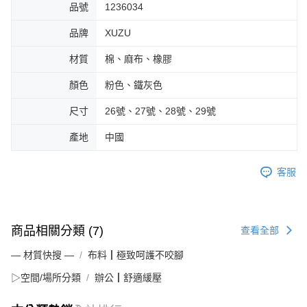
品號
1236034
品牌
XUZU
材質
棉、麻布、橡膠
顏色
粉色、鐵灰色
尺寸
26號、27號、28號、29號
產地
中國
客服
商品相關分類 (7)
查看全部
— 材質快搜 —
布料┃極致呵護不咬腳
▷空間/場所分類
辦公┃舒適緩壓