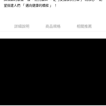
３．安心：先確認商品／服務後，再付款。
全家取貨付款
望搭建人們 「 邁向健康的橋樑 」 ！
每筆NT$80，滿NT$490(含以上)免運費
【「AFTEE先享後付」結帳流程】
１．於結帳方式選擇「AFTEE先享後付」後，將跳轉至「AFTEE先享後付」
付款後 全家取貨
結帳頁面，進行簡訊認證並確認金額後，即可完成結帳。
２．訂單成立數日內，您將收到繳費通知簡訊。
每筆NT$80，滿NT$490(含以上)免運費
詳細說明
商品規格
相關推薦
３．收到繳費通知簡訊後14天內，點擊此簡訊中的連結，可透過四大超商／
ATM／網路銀行／等多元方式進行付款，方視為交易完成。
7-11取貨付款
※ 請注意：結帳手續完成當下不需立刻繳費，但若您需要取消訂單，請聯絡
每筆NT$80，滿NT$490(含以上)免運費
購買商品的店家。未經商家同意取消之訂單仍視為有效，需透過AFTEE先享
後付繳納相關費用。
付款後 7-11取貨
※ 交易是否成功請以「AFTEE先享後付 」之結帳頁面顯示為準，若有關於
是否繳費成功／繳費後需取消欲退款等相關疑問，請聯繫「AFTEE先享後付
每筆NT$80，滿NT$490(含以上)免運費
客戶支援中心」
https://netprotections.freshdesk.com/support/home
宅配
【注意事項】
１．透過由恩沛科技股份有限公司提供之「AFTEE先享後付」服務完成之交
每筆NT$80，滿NT$490(含以上)免運費
易，需依本服務之必要範圍內提供個人資料，並將交易相關給付款項請求債
權轉讓予恩沛科技股份有限公司。
離島宅配
２．關於個人資料處理事宜，請瀏覽以下網址：
每筆NT$150，滿NT$800(含以上)免運費
https://aftee.tw/terms/#terms3
３．未成年的使用者請事先徵得法定代理人或監護人之同意方可使用
港澳地區
查看運費
「AFTEE先享後付」，若未經同意申辦者引起之損失，本公司不負相關責
任。
４．使用「AFTEE先享後付」時，將依據個別帳號之用戶狀況，依本公司即