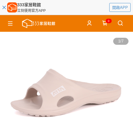
333家居鞋館
開啟APP
立刻使用官方APP
0
1
/
7