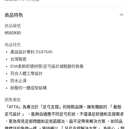
付款方式
商品特色
信用卡一次付款
商品編號
超商取貨付款
9592930
LINE Pay
商品特色
Apple Pay
產品設計專利 D187545
台灣製造
街口支付
EVA柔軟舒適材質/足弓設計減輕腳的負擔
悠遊付
符合人體工學設計
防水止滑
Google Pay
耐壓的一體成型結構
AFTEE先享後付
銷售重點
相關說明
「ATTA」為專注於「足弓支撐」的拖鞋品牌，擁有獨創的 「 動態
【關於「AFTEE先享後付」】
ATM付款
AFTEE先享後付是「在收到商品之後才付款」的支付方式。 讓您購物簡單
足弓設計 」 ，能夠自適應不同足弓形狀，不僅滿足舒適和支撐需求
便利好安心！
，更為常見足部問題如足底筋膜炎、扁平足帶來解決方案 。如同品
１．簡單：不需註冊會員、不需綁卡、不需儲值。
運送方式
２．便利：只要手機號碼，簡訊認證，即可結帳。
牌標誌的象徵一樣 ，將持續以 「 足弓支撐解決方案 」 為核心 ，期