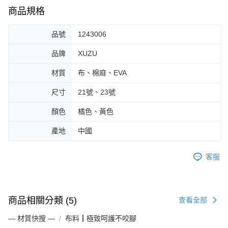
商品規格
品號
1243006
品牌
XUZU
材質
布、棉麻、EVA
尺寸
21號、23號
顏色
橘色、黃色
產地
中國
客服
商品相關分類 (5)
查看全部
— 材質快搜 —
布料┃極致呵護不咬腳