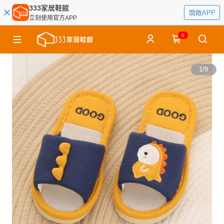
333家居鞋館
開啟APP
立刻使用官方APP
0
1
/
9