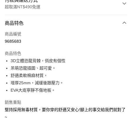
付款與運送方式
超取滿NT$490免運
付款方式
商品特色
信用卡一次付款
商品編號
超商取貨付款
9685683
LINE Pay
商品特色
Apple Pay
3D立體恐龍背棘，俏皮有個性
呆萌恐龍插圖、超可愛。
街口支付
舒適柔軟棉麻材質，
悠遊付
增厚25mm，減緩後跟壓力。
EVA大底寧靜不傷地板。
Google Pay
銷售重點
AFTEE先享後付
堅持採用無毒材質，要你穿的舒適又安心!腳上的事交給我們就對了
相關說明
~
【關於「AFTEE先享後付」】
ATM付款
AFTEE先享後付是「在收到商品之後才付款」的支付方式。 讓您購物簡單
便利好安心！