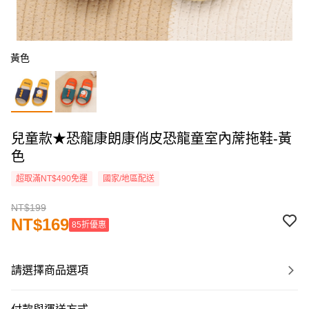
黃色
兒童款★恐龍康朗康俏皮恐龍童室內蓆拖鞋-黃
色
超取滿NT$490免運
國家/地區配送
NT$199
NT$169
85折優惠
請選擇商品選項