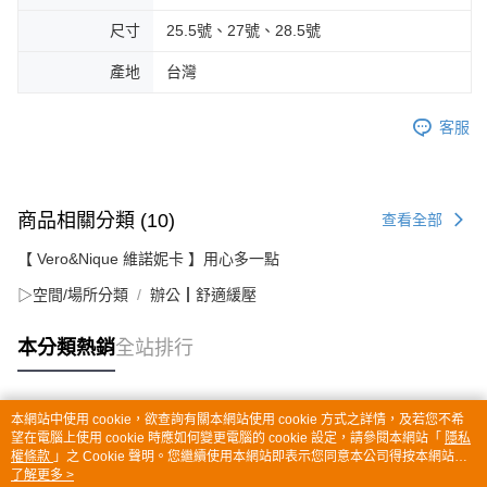
尺寸
25.5號、27號、28.5號
產地
台灣
客服
商品相關分類 (10)
查看全部
【 Vero&Nique 維諾妮卡 】用心多一點
▷空間/場所分類
辦公┃舒適緩壓
本分類熱銷
全站排行
本網站中使用 cookie，欲查詢有關本網站使用 cookie 方式之詳情，及若您不希
熱門標籤
望在電腦上使用 cookie 時應如何變更電腦的 cookie 設定，請參閱本網站「
隱私
權條款
」之 Cookie 聲明。您繼續使用本網站即表示您同意本公司得按本網站使
用條款之 Cookie 聲明使用 cookie。
了解更多 >