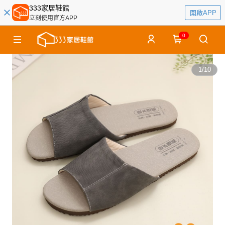
333家居鞋館
開啟APP
立刻使用官方APP
0
1
/
10