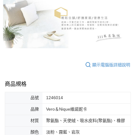
顯示電腦版詳細說明
商品規格
品號
1246014
品牌
Vero＆Nique維諾妮卡
材質
聚氨酯、天使絨、吸水皮料(聚氨酯)、橡膠
顏色
淡粉、霧藍、岩灰