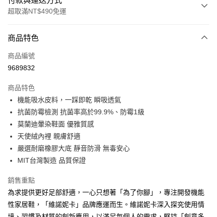
付款與運送方式
超取滿NT$490免運
付款方式
商品特色
信用卡一次付款
商品編號
超商取貨付款
9689832
LINE Pay
商品特色
Apple Pay
機能吸水皮料，一踩即乾 瞬吸透氣
抗菌防霉檢測 抗菌率高於99.9%、防霉1級
街口支付
莫蘭迪暈染鞋面 優雅質感
悠遊付
天使絨內裡 親膚舒適
嚴選耐磨橡膠大底 靜音防滑 無毒安心
Google Pay
MIT台灣製造 品質保證
AFTEE先享後付
銷售重點
相關說明
為求提供更好足部舒適，一心只想著「為了你腳」，專注開發機能
【關於「AFTEE先享後付」】
ATM付款
AFTEE先享後付是「在收到商品之後才付款」的支付方式。 讓您購物簡單
性家居鞋，「維諾妮卡」品牌應運而生。維諾妮卡深入探究使用情
便利好安心！
境、習慣及材質的創新應用，以滿足每個人的需求，堅持「創意多