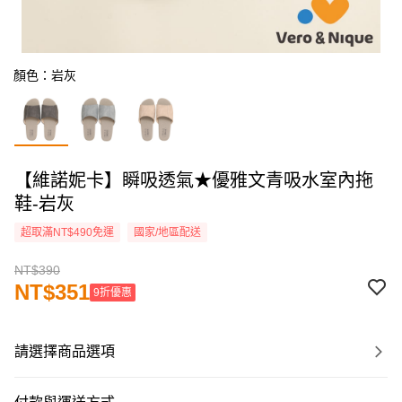
顏色：岩灰
【維諾妮卡】瞬吸透氣★優雅文青吸水室內拖
鞋-岩灰
超取滿NT$490免運
國家/地區配送
NT$390
NT$351
9折優惠
請選擇商品選項