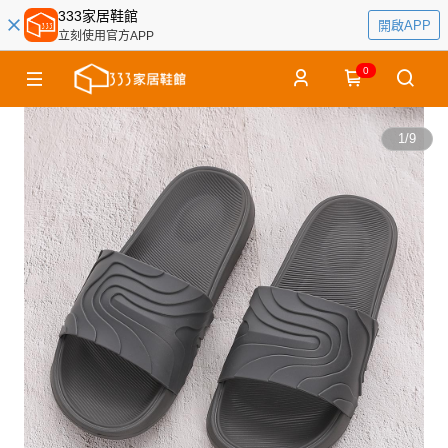
333家居鞋館
開啟APP
立刻使用官方APP
0
1
/
9